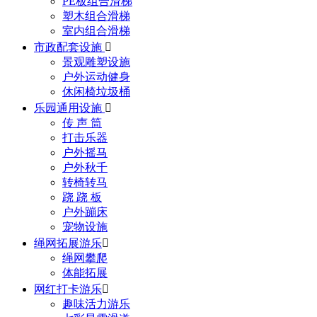
PE板组合滑梯
塑木组合滑梯
室内组合滑梯
市政配套设施

景观雕塑设施
户外运动健身
休闲椅垃圾桶
乐园通用设施

传 声 筒
打击乐器
户外摇马
户外秋千
转椅转马
跷 跷 板
户外蹦床
宠物设施
绳网拓展游乐

绳网攀爬
体能拓展
网红打卡游乐

趣味活力游乐