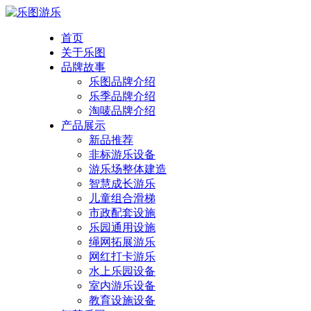
首页
关于乐图
品牌故事
乐图品牌介绍
乐季品牌介绍
淘唛品牌介绍
产品展示
新品推荐
非标游乐设备
游乐场整体建造
智慧成长游乐
儿童组合滑梯
市政配套设施
乐园通用设施
绳网拓展游乐
网红打卡游乐
水上乐园设备
室内游乐设备
教育设施设备