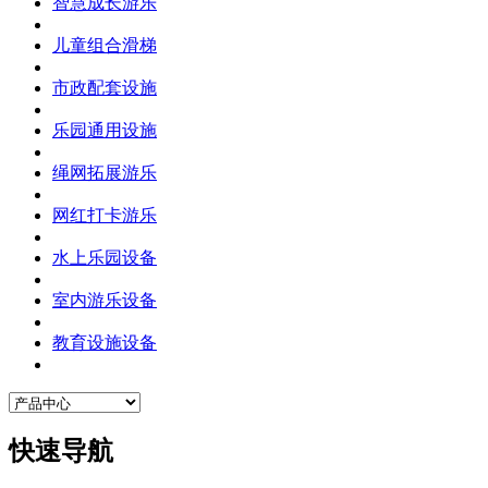
智慧成长游乐
儿童组合滑梯
市政配套设施
乐园通用设施
绳网拓展游乐
网红打卡游乐
水上乐园设备
室内游乐设备
教育设施设备
快速导航