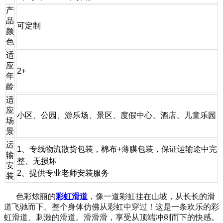
产
品
可定制
颜
色
适
应
2+
年
龄
适
应
小区、公园、游乐场、景区、度假中心、酒店、儿童乐园
场
景
运
1、专线物流散货包装，棉布+薄膜包装，保证运输途中完
输
整、无损坏
安
2、提供专业老师安装服务
装
色彩炫丽的
彩虹滑道
，像一道彩虹挂在山坡，从长长的滑
道飞驰而下。整个身体仿佛从彩虹中穿过！这是一条欢乐的彩
虹滑道、刺激的滑道。滑滑滑，享受从顶端冲刺而下的快感。