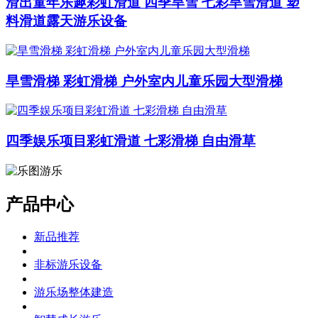
滑出童年乐趣彩虹滑道 四季旱雪 七彩旱雪滑道 塑
料滑道露天游乐设备
旱雪滑梯 彩虹滑梯 户外室内儿童乐园大型滑梯
四季娱乐项目彩虹滑道 七彩滑梯 自由滑草
产品中心
新品推荐
非标游乐设备
游乐场整体建造