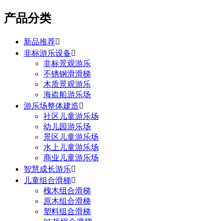
产品分类
新品推荐

非标游乐设备

非标景观游乐
不锈钢滑滑梯
木质景观游乐
海盗船游乐场
游乐场整体建造

社区儿童游乐场
幼儿园游乐场
景区儿童游乐场
水上儿童游乐场
商业儿童游乐场
智慧成长游乐

儿童组合滑梯

槐木组合滑梯
原木组合滑梯
塑料组合滑梯