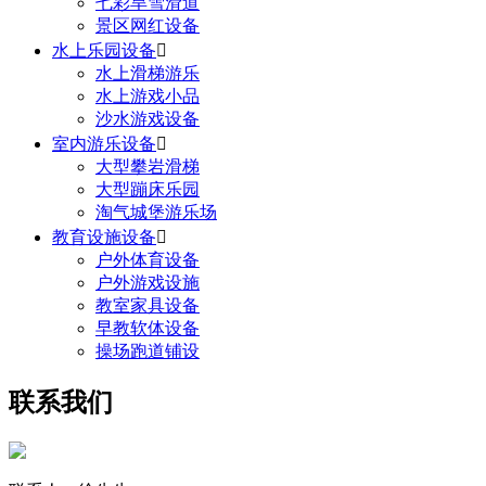
七彩旱雪滑道
景区网红设备
水上乐园设备

水上滑梯游乐
水上游戏小品
沙水游戏设备
室内游乐设备

大型攀岩滑梯
大型蹦床乐园
淘气城堡游乐场
教育设施设备

户外体育设备
户外游戏设施
教室家具设备
早教软体设备
操场跑道铺设
联系我们