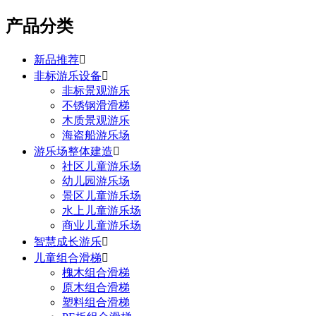
产品分类
新品推荐

非标游乐设备

非标景观游乐
不锈钢滑滑梯
木质景观游乐
海盗船游乐场
游乐场整体建造

社区儿童游乐场
幼儿园游乐场
景区儿童游乐场
水上儿童游乐场
商业儿童游乐场
智慧成长游乐

儿童组合滑梯

槐木组合滑梯
原木组合滑梯
塑料组合滑梯