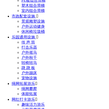
PE板组合滑梯
塑木组合滑梯
室内组合滑梯
市政配套设施

景观雕塑设施
户外运动健身
休闲椅垃圾桶
乐园通用设施

传 声 筒
打击乐器
户外摇马
户外秋千
转椅转马
跷 跷 板
户外蹦床
宠物设施
绳网拓展游乐

绳网攀爬
体能拓展
网红打卡游乐

趣味活力游乐