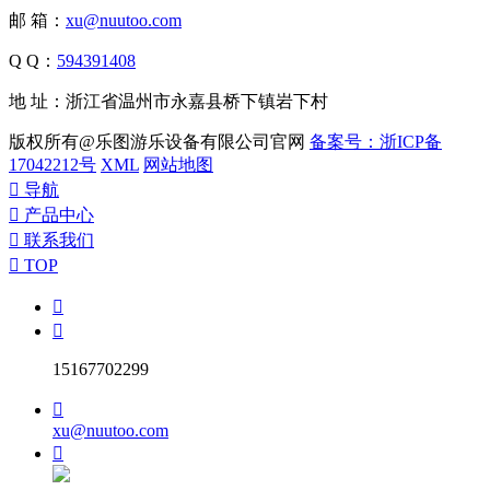
邮 箱：
xu@nuutoo.com
Q Q：
594391408
地 址：浙江省温州市永嘉县桥下镇岩下村
版权所有@乐图游乐设备有限公司官网
备案号：浙ICP备
17042212号
XML
网站地图

导航

产品中心

联系我们

TOP


15167702299

xu@nuutoo.com
