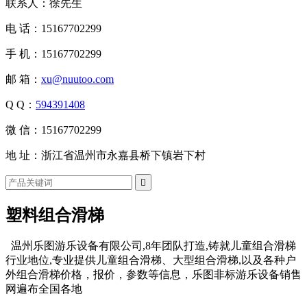
联系人：徐先生
电 话：15167702299
手 机：15167702299
邮 箱：
xu@nuutoo.com
Q Q：
594391408
微 信：15167702299
地 址：浙江省温州市永嘉县桥下镇岩下村

塑料组合滑梯
温州乐图游乐设备有限公司,8年团队打造,铸就儿童组合滑梯
行业地位,专业提供儿童组合滑梯、大型组合滑梯,以及各种户
外组合滑梯价格，报价，参数等信息，乐图非标游乐设备销售
网遍布全国各地