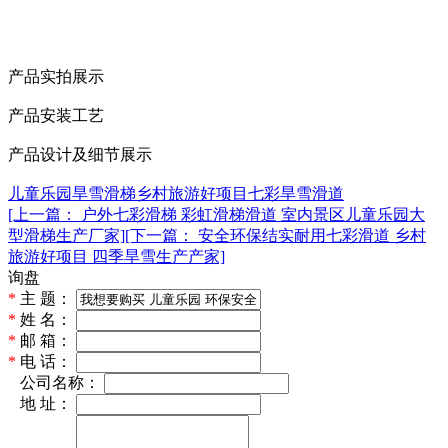
产品实拍展示
产品安装工艺
产品设计及细节展示
儿童乐园
旱雪滑梯
乡村旅游好项目
七彩旱雪滑道
[上一篇： 户外七彩滑梯 彩虹滑梯滑道 室内景区儿童乐园大
型滑梯生产厂家]
[下一篇： 安全环保结实耐用七彩滑道 乡村
旅游好项目 四季旱雪生产产家]
询盘
*
主 题：
*
姓 名：
*
邮 箱：
*
电 话：
*
公司名称：
*
地 址：