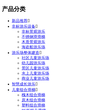
产品分类
新品推荐

非标游乐设备

非标景观游乐
不锈钢滑滑梯
木质景观游乐
海盗船游乐场
游乐场整体建造

社区儿童游乐场
幼儿园游乐场
景区儿童游乐场
水上儿童游乐场
商业儿童游乐场
智慧成长游乐

儿童组合滑梯

槐木组合滑梯
原木组合滑梯
塑料组合滑梯