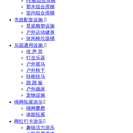
PE板组合滑梯
塑木组合滑梯
室内组合滑梯
市政配套设施

景观雕塑设施
户外运动健身
休闲椅垃圾桶
乐园通用设施

传 声 筒
打击乐器
户外摇马
户外秋千
转椅转马
跷 跷 板
户外蹦床
宠物设施
绳网拓展游乐

绳网攀爬
体能拓展
网红打卡游乐

趣味活力游乐