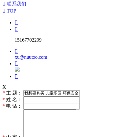

联系我们

TOP


15167702299

xu@nuutoo.com


X
*
主 题：
*
姓 名：
*
电 话：