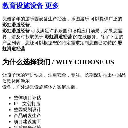
教育设施设备
更多
凭借多年的游乐园设备生产经验，乐图游乐 可以提供广泛的
彩虹滑道经营
。
彩虹滑道经营
可以满足许多乐园和场馆应用场景，如果您需
要，请及时获取关于
彩虹滑道经营
的在线服务。除了下面的
产品列表，您还可以根据您的特定需求定制您自己独特的
彩
虹滑道经营
为什么选择我们 / WHY CHOOSE US
让孩子玩的守护快乐、注重安全，专注、长期深耕推出中国品
质款休闲游乐
设备，户外游乐设施整体方案解决商。
整体项目评估
IP—文创打造
整园规划设计
产品研发生产
项目建设施工
售后服务保障