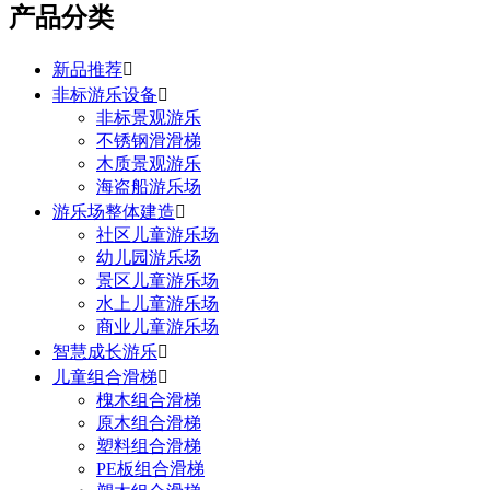
产品分类
新品推荐

非标游乐设备

非标景观游乐
不锈钢滑滑梯
木质景观游乐
海盗船游乐场
游乐场整体建造

社区儿童游乐场
幼儿园游乐场
景区儿童游乐场
水上儿童游乐场
商业儿童游乐场
智慧成长游乐

儿童组合滑梯

槐木组合滑梯
原木组合滑梯
塑料组合滑梯
PE板组合滑梯