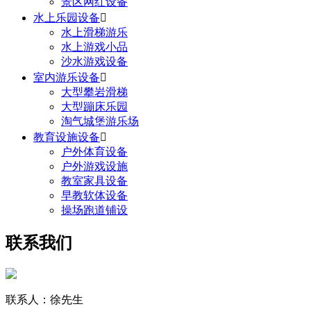
景区网红设备
水上乐园设备

水上滑梯游乐
水上游戏小品
沙水游戏设备
室内游乐设备

大型攀岩滑梯
大型蹦床乐园
淘气城堡游乐场
教育设施设备

户外体育设备
户外游戏设施
教室家具设备
早教软体设备
操场跑道铺设
联系我们
联系人：徐先生