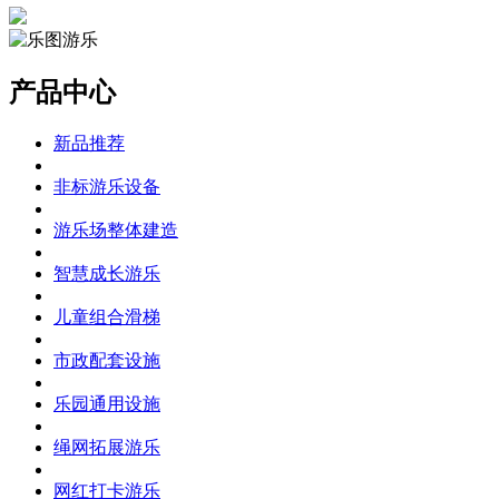
产品中心
新品推荐
非标游乐设备
游乐场整体建造
智慧成长游乐
儿童组合滑梯
市政配套设施
乐园通用设施
绳网拓展游乐
网红打卡游乐