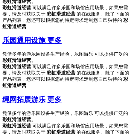
彩虹滑道经营
。
彩虹滑道经营
可以满足许多乐园和场馆应用场景，如果您需
要，请及时获取关于
彩虹滑道经营
的在线服务。除了下面的
产品列表，您还可以根据您的特定需求定制您自己独特的
彩
虹滑道经营
乐园通用设施
更多
凭借多年的游乐园设备生产经验，乐图游乐 可以提供广泛的
彩虹滑道经营
。
彩虹滑道经营
可以满足许多乐园和场馆应用场景，如果您需
要，请及时获取关于
彩虹滑道经营
的在线服务。除了下面的
产品列表，您还可以根据您的特定需求定制您自己独特的
彩
虹滑道经营
绳网拓展游乐
更多
凭借多年的游乐园设备生产经验，乐图游乐 可以提供广泛的
彩虹滑道经营
。
彩虹滑道经营
可以满足许多乐园和场馆应用场景，如果您需
要，请及时获取关于
彩虹滑道经营
的在线服务。除了下面的