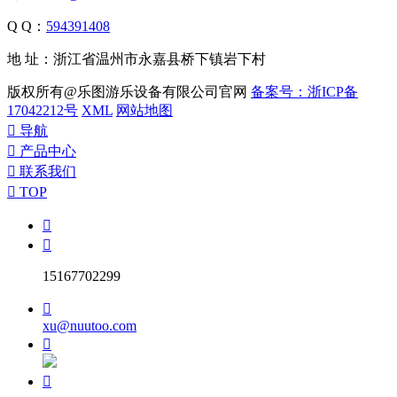
Q Q：
594391408
地 址：浙江省温州市永嘉县桥下镇岩下村
版权所有@乐图游乐设备有限公司官网
备案号：浙ICP备
17042212号
XML
网站地图

导航

产品中心

联系我们

TOP


15167702299

xu@nuutoo.com

