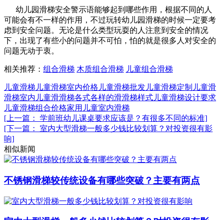
幼儿园滑梯安全警示语能够起到哪些作用，根据不同的人
可能会有不一样的作用，不过玩转幼儿园滑梯的时候一定要考
虑到安全问题。无论是什么类型玩耍的人注意到安全的情况
下，出现了有些小的问题并不可怕，怕的就是很多人对安全的
问题无动于衷。
相关推荐：
组合滑梯
木质组合滑梯
儿童组合滑梯
儿童滑梯
儿童滑梯室内价格
儿童滑梯批发
儿童滑梯定制
儿童滑
滑梯
室内儿童滑滑梯
各式各样的滑滑梯样式
儿童滑梯设计要求
儿童滑梯组合价格
家用儿童室内滑梯
[上一篇： 学前班幼儿课桌要求应该是？有很多不同的标准]
[下一篇： 室内大型滑梯一般多少钱比较划算？对投资很有影
响]
相似新闻
不锈钢滑梯较传统设备有哪些突破？主要有两点