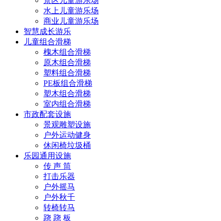
景区儿童游乐场
水上儿童游乐场
商业儿童游乐场
智慧成长游乐
儿童组合滑梯
槐木组合滑梯
原木组合滑梯
塑料组合滑梯
PE板组合滑梯
塑木组合滑梯
室内组合滑梯
市政配套设施
景观雕塑设施
户外运动健身
休闲椅垃圾桶
乐园通用设施
传 声 筒
打击乐器
户外摇马
户外秋千
转椅转马
跷 跷 板