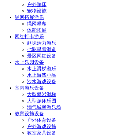
户外蹦床
宠物设施
绳网拓展游乐
绳网攀爬
体能拓展
网红打卡游乐
趣味活力游乐
七彩旱雪滑道
景区网红设备
水上乐园设备
水上滑梯游乐
水上游戏小品
沙水游戏设备
室内游乐设备
大型攀岩滑梯
大型蹦床乐园
淘气城堡游乐场
教育设施设备
户外体育设备
户外游戏设施
教室家具设备