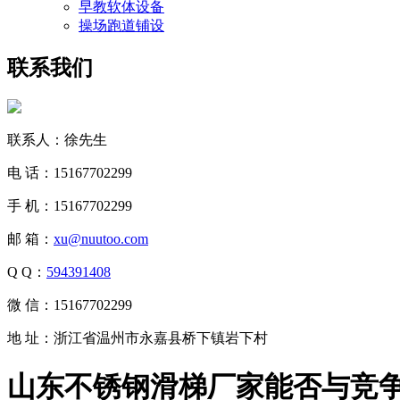
早教软体设备
操场跑道铺设
联系我们
联系人：徐先生
电 话：15167702299
手 机：15167702299
邮 箱：
xu@nuutoo.com
Q Q：
594391408
微 信：15167702299
地 址：浙江省温州市永嘉县桥下镇岩下村
山东不锈钢滑梯厂家能否与竞