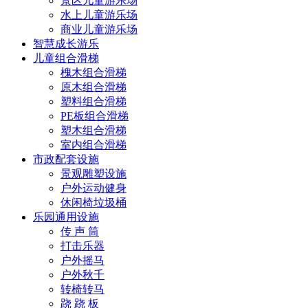
景区儿童游乐场
水上儿童游乐场
商业儿童游乐场
智慧成长游乐
儿童组合滑梯
槐木组合滑梯
原木组合滑梯
塑料组合滑梯
PE板组合滑梯
塑木组合滑梯
室内组合滑梯
市政配套设施
景观雕塑设施
户外运动健身
休闲椅垃圾桶
乐园通用设施
传 声 筒
打击乐器
户外摇马
户外秋千
转椅转马
跷 跷 板