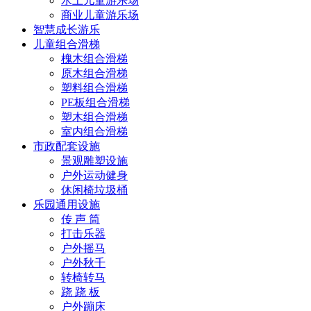
水上儿童游乐场
商业儿童游乐场
智慧成长游乐
儿童组合滑梯
槐木组合滑梯
原木组合滑梯
塑料组合滑梯
PE板组合滑梯
塑木组合滑梯
室内组合滑梯
市政配套设施
景观雕塑设施
户外运动健身
休闲椅垃圾桶
乐园通用设施
传 声 筒
打击乐器
户外摇马
户外秋千
转椅转马
跷 跷 板
户外蹦床