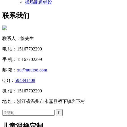
操场跑道铺设
联系我们
联系人：徐先生
电 话：15167702299
手 机：15167702299
邮 箱：
xu@nuutoo.com
Q Q：
594391408
微 信：15167702299
地 址：浙江省温州市永嘉县桥下镇岩下村

儿童滑梯定制