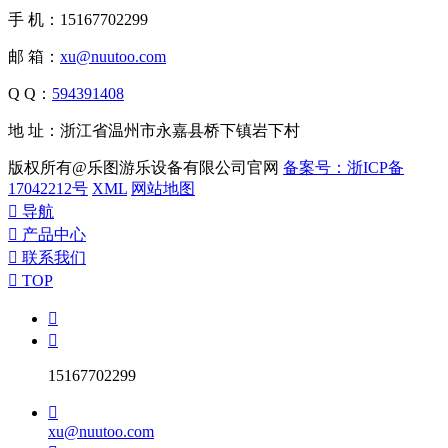
手 机：15167702299
邮 箱：
xu@nuutoo.com
Q Q：
594391408
地 址：浙江省温州市永嘉县桥下镇岩下村
版权所有@乐图游乐设备有限公司官网
备案号：浙ICP备
17042212号
XML
网站地图

导航

产品中心

联系我们

TOP


15167702299

xu@nuutoo.com