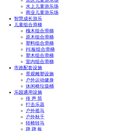
景区儿童游乐场
水上儿童游乐场
商业儿童游乐场
智慧成长游乐
儿童组合滑梯
槐木组合滑梯
原木组合滑梯
塑料组合滑梯
PE板组合滑梯
塑木组合滑梯
室内组合滑梯
市政配套设施
景观雕塑设施
户外运动健身
休闲椅垃圾桶
乐园通用设施
传 声 筒
打击乐器
户外摇马
户外秋千
转椅转马
跷 跷 板