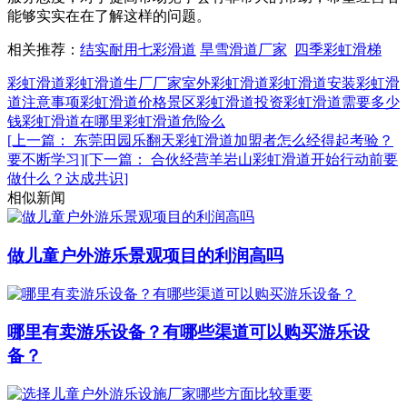
能够实实在在了解这样的问题。
相关推荐：
结实耐用七彩滑道
旱雪滑道厂家
四季彩虹滑梯
彩虹滑道
彩虹滑道生厂厂家
室外彩虹滑道
彩虹滑道安装
彩虹滑
道注意事项
彩虹滑道价格
景区彩虹滑道
投资彩虹滑道需要多少
钱
彩虹滑道在哪里
彩虹滑道危险么
[上一篇： 东莞田园乐翻天彩虹滑道加盟者怎么经得起考验？
要不断学习]
[下一篇： 合伙经营羊岩山彩虹滑道开始行动前要
做什么？达成共识]
相似新闻
做儿童户外游乐景观项目的利润高吗
哪里有卖游乐设备？有哪些渠道可以购买游乐设
备？