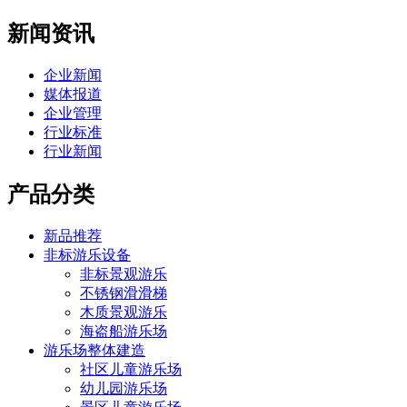
新闻资讯
企业新闻
媒体报道
企业管理
行业标准
行业新闻
产品分类
新品推荐
非标游乐设备
非标景观游乐
不锈钢滑滑梯
木质景观游乐
海盗船游乐场
游乐场整体建造
社区儿童游乐场
幼儿园游乐场