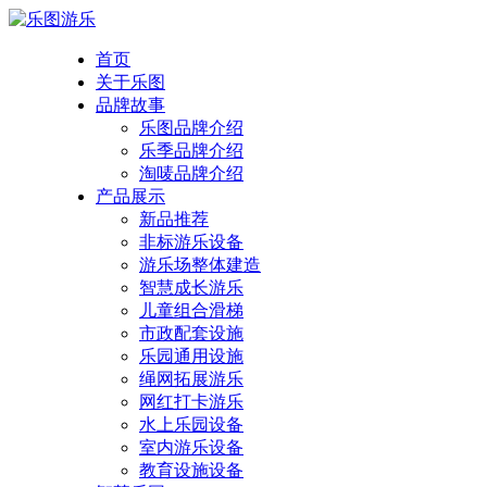
首页
关于乐图
品牌故事
乐图品牌介绍
乐季品牌介绍
淘唛品牌介绍
产品展示
新品推荐
非标游乐设备
游乐场整体建造
智慧成长游乐
儿童组合滑梯
市政配套设施
乐园通用设施
绳网拓展游乐
网红打卡游乐
水上乐园设备
室内游乐设备
教育设施设备