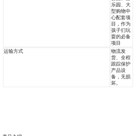
乐园、大
型购物中
心配套项
目，作为
孩子们玩
耍的必备
项目
运输方式
物流发
货、全程
跟踪保护
产品设
备，无损
坏。