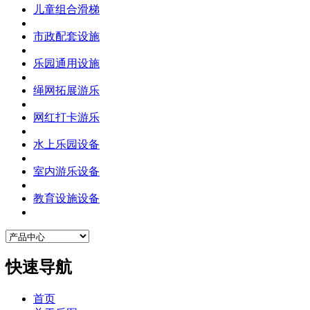
儿童组合滑梯
市政配套设施
乐园通用设施
绳网拓展游乐
网红打卡游乐
水上乐园设备
室内游乐设备
教育设施设备
快速导航
首页