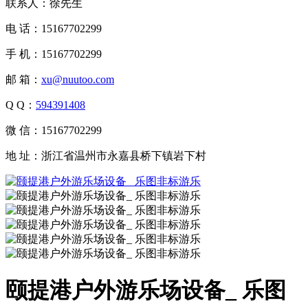
联系人：徐先生
电 话：15167702299
手 机：15167702299
邮 箱：
xu@nuutoo.com
Q Q：
594391408
微 信：15167702299
地 址：浙江省温州市永嘉县桥下镇岩下村
颐提港户外游乐场设备_ 乐图