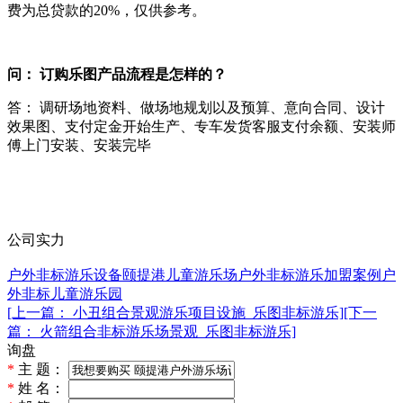
费为总贷款的20%，仅供参考。
问： 订购乐图产品流程是怎样的？
答： 调研场地资料、做场地规划以及预算、意向合同、设计
效果图、支付定金开始生产、专车发货客服支付余额、安装师
傅上门安装、安装完毕
公司实力
户外非标游乐设备
颐提港儿童游乐场
户外非标游乐加盟案例
户
外非标儿童游乐园
[上一篇： 小丑组合景观游乐项目设施_乐图非标游乐]
[下一
篇： 火箭组合非标游乐场景观_乐图非标游乐]
询盘
*
主 题：
*
姓 名：