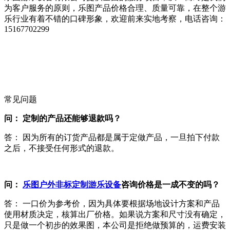
为客户服务的原则，乐图产品价格合理、质量可靠，在整个游
乐行业有着不错的口碑形象，欢迎前来实地考察，电话咨询：
15167702299
常见问题
问： 定制的产品还能够退款吗？
答： 因为所有的订货产品都是属于定做产品，一旦拍下付款
之后，不接受任何形式的退款。
问：
乐图户外非标定制游乐设备
咨询价格是一成不变的吗？
答： 一口价为参考价，因为具体要根据场地设计方案和产品
使用材质决定，核算出厂价格。如果说方案和尺寸没有确定，
只是做一个初步的效果图，本公司是拒绝做预算的，运费安装