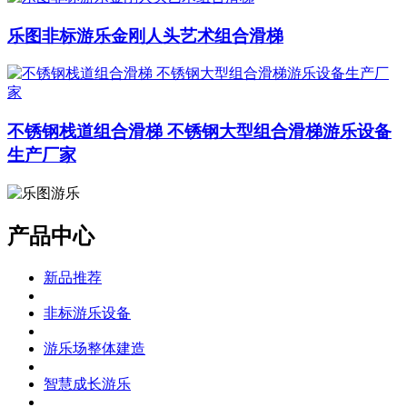
乐图非标游乐金刚人头艺术组合滑梯
不锈钢栈道组合滑梯 不锈钢大型组合滑梯游乐设备
生产厂家
产品中心
新品推荐
非标游乐设备
游乐场整体建造
智慧成长游乐