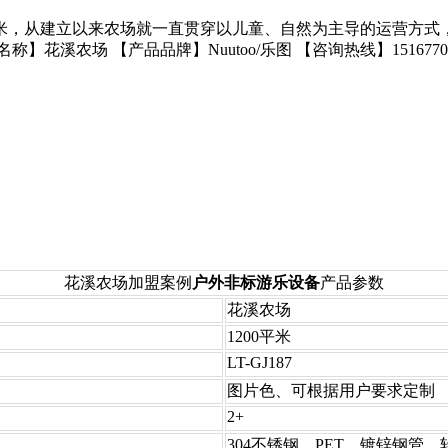
平米，从建立以来农场就一直贯穿以儿童、自然为主导的运营方
农场 【产品品牌】Nuutoo/乐图 【咨询热线】15167702
花溪农场加盟案例
户外非标游乐设备
产品参数
花溪农场
1200平米
LT-GJ187
图片色、可根据用户要求定制
2+
304不锈钢、PET、镀锌钢
管、