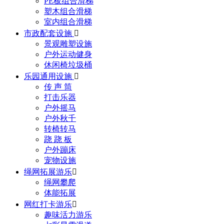
PE板组合滑梯
塑木组合滑梯
室内组合滑梯
市政配套设施

景观雕塑设施
户外运动健身
休闲椅垃圾桶
乐园通用设施

传 声 筒
打击乐器
户外摇马
户外秋千
转椅转马
跷 跷 板
户外蹦床
宠物设施
绳网拓展游乐

绳网攀爬
体能拓展
网红打卡游乐

趣味活力游乐