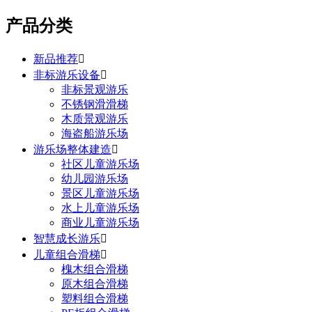
产品分类
新品推荐

非标游乐设备

非标景观游乐
不锈钢滑滑梯
木质景观游乐
海盗船游乐场
游乐场整体建造

社区儿童游乐场
幼儿园游乐场
景区儿童游乐场
水上儿童游乐场
商业儿童游乐场
智慧成长游乐

儿童组合滑梯

槐木组合滑梯
原木组合滑梯
塑料组合滑梯