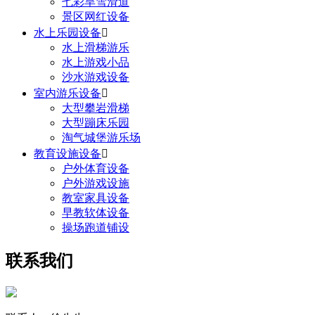
七彩旱雪滑道
景区网红设备
水上乐园设备

水上滑梯游乐
水上游戏小品
沙水游戏设备
室内游乐设备

大型攀岩滑梯
大型蹦床乐园
淘气城堡游乐场
教育设施设备

户外体育设备
户外游戏设施
教室家具设备
早教软体设备
操场跑道铺设
联系我们