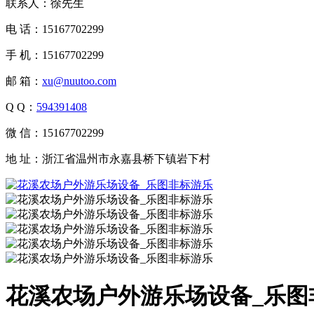
联系人：徐先生
电 话：15167702299
手 机：15167702299
邮 箱：
xu@nuutoo.com
Q Q：
594391408
微 信：15167702299
地 址：浙江省温州市永嘉县桥下镇岩下村
花溪农场户外游乐场设备_乐图