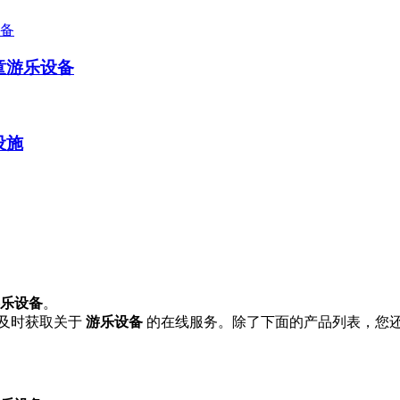
童游乐设备
设施
乐设备
。
及时获取关于
游乐设备
的在线服务。除了下面的产品列表，您