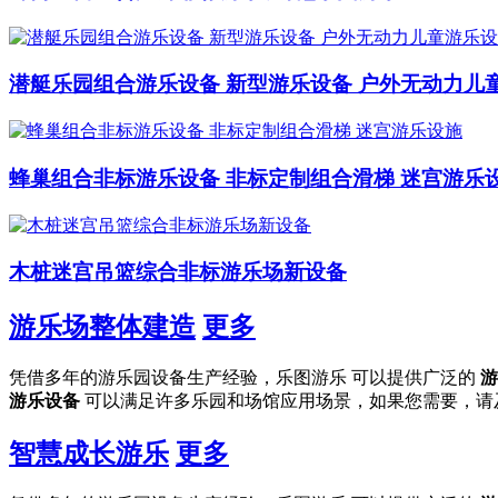
潜艇乐园组合游乐设备 新型游乐设备 户外无动力儿
蜂巢组合非标游乐设备 非标定制组合滑梯 迷宫游乐
木桩迷宫吊篮综合非标游乐场新设备
游乐场整体建造
更多
凭借多年的游乐园设备生产经验，乐图游乐 可以提供广泛的
游
游乐设备
可以满足许多乐园和场馆应用场景，如果您需要，请
智慧成长游乐
更多