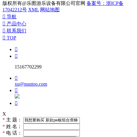
版权所有@乐图游乐设备有限公司官网
备案号：浙ICP备
17042212号
XML
网站地图

导航

产品中心

联系我们

TOP


15167702299

xu@nuutoo.com


X
*
主 题：
*
姓 名：
*
电 话：