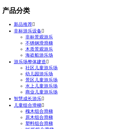
产品分类
新品推荐

非标游乐设备

非标景观游乐
不锈钢滑滑梯
木质景观游乐
海盗船游乐场
游乐场整体建造

社区儿童游乐场
幼儿园游乐场
景区儿童游乐场
水上儿童游乐场
商业儿童游乐场
智慧成长游乐

儿童组合滑梯

槐木组合滑梯
原木组合滑梯
塑料组合滑梯