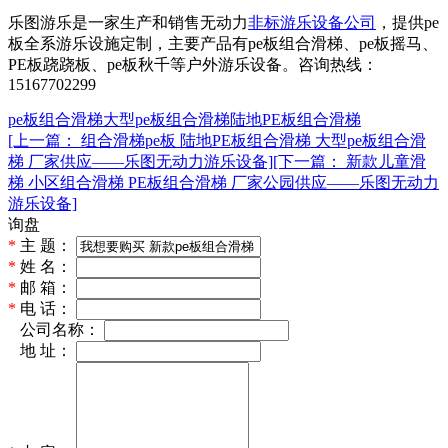
乐图游乐是一家生产和销售无动力
非标游乐设备公司
，提供pe
板全系游乐设施定制，主要产品有pe板组合滑梯、pe板摇马、
PE板跷跷板、pe板秋千等户外游乐设备。咨询热线：
15167702299
pe板组合滑梯
大型pe板组合滑梯
陆地PE板组合滑梯
[上一篇： 组合滑梯pe板 陆地PE板组合滑梯 大型pe板组合滑
梯 厂家供应——乐图无动力游乐设备]
[下一篇： 新款儿童滑
梯 小区组合滑梯 PE板组合滑梯 厂家公园供应——乐图无动力
游乐设备]
询盘
*
主 题：
*
姓 名：
*
邮 箱：
*
电 话：
*
公司名称：
*
地 址：