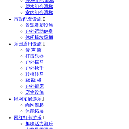
PE板组合滑梯
塑木组合滑梯
室内组合滑梯
市政配套设施

景观雕塑设施
户外运动健身
休闲椅垃圾桶
乐园通用设施

传 声 筒
打击乐器
户外摇马
户外秋千
转椅转马
跷 跷 板
户外蹦床
宠物设施
绳网拓展游乐

绳网攀爬
体能拓展
网红打卡游乐

趣味活力游乐