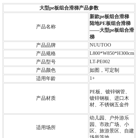
大型pe板组合滑梯
产品参数
新款pe板组合滑梯
陆地PE板组合滑梯
产品名称
——
大型pe板组合滑
梯
NUUTOO
产品品牌
L800*W850*H300cm
产品规格
LT-PE002
产品型号
产品颜色
如图，可定制
1+
适用年龄
PE板、镀锌钢管、
产品材质
镀锌钢板、进口木
材、不锈钢五金件
幼儿园、户外游乐
园、市政广场、小
适用场所
区、旅游景区、
自
建
场所等地