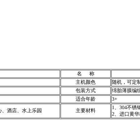
名 称
主机颜色
随机，可定
包装方式
绵胎薄膜编
适合年龄
3+
1、304不
锈
心、酒店、水上乐园
主要材料
2、进口黄华