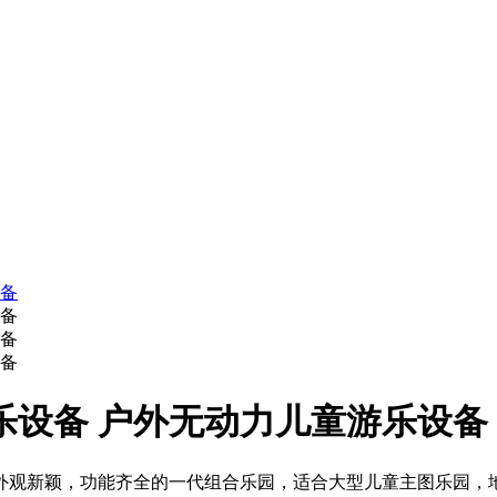
乐设备 户外无动力儿童游乐设备
外观新颖，功能齐全的一代组合乐园，适合大型儿童主图乐园，