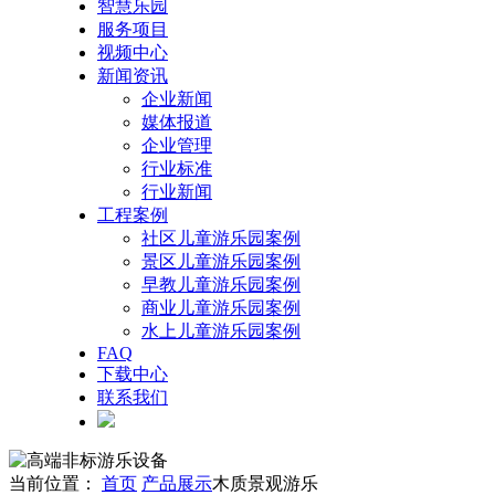
智慧乐园
服务项目
视频中心
新闻资讯
企业新闻
媒体报道
企业管理
行业标准
行业新闻
工程案例
社区儿童游乐园案例
景区儿童游乐园案例
早教儿童游乐园案例
商业儿童游乐园案例
水上儿童游乐园案例
FAQ
下载中心
联系我们
当前位置：
首页
产品展示
木质景观游乐