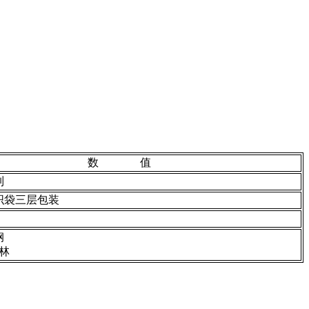
数 值
制
织袋三层包装
钢
林