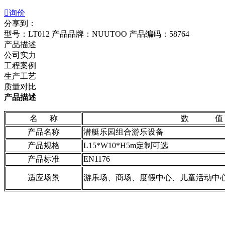

询价
分享到：
型号：LT012
产品品牌：NUUTOO
产品编码：58764
产品描述
公司实力
工程案例
生产工艺
质量对比
产品描述
名 称
数 值
产品名称
潜艇乐园组合游乐设备
产品规格
L15*W10
*H5m定制可选
产品标准
EN1176
适应场景
游乐场、商场、度假
中心、儿童活动中