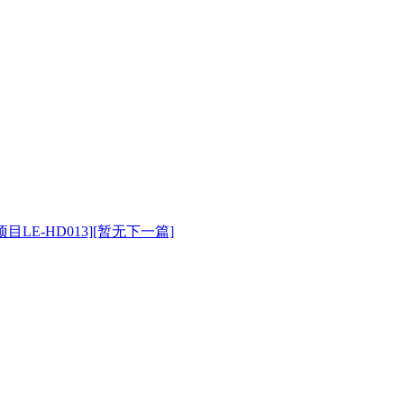
E-HD013]
[暂无下一篇]