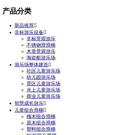
产品分类
新品推荐

非标游乐设备

非标景观游乐
不锈钢滑滑梯
木质景观游乐
海盗船游乐场
游乐场整体建造

社区儿童游乐场
幼儿园游乐场
景区儿童游乐场
水上儿童游乐场
商业儿童游乐场
智慧成长游乐

儿童组合滑梯

槐木组合滑梯
原木组合滑梯
塑料组合滑梯