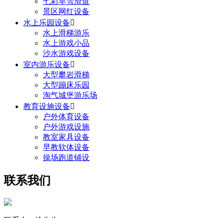
七彩旱雪滑道
景区网红设备
水上乐园设备

水上滑梯游乐
水上游戏小品
沙水游戏设备
室内游乐设备

大型攀岩滑梯
大型蹦床乐园
淘气城堡游乐场
教育设施设备

户外体育设备
户外游戏设施
教室家具设备
早教软体设备
操场跑道铺设
联系我们