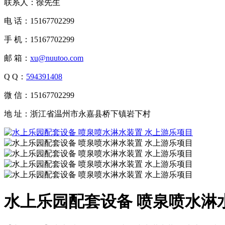
联系人：徐先生
电 话：15167702299
手 机：15167702299
邮 箱：
xu@nuutoo.com
Q Q：
594391408
微 信：15167702299
地 址：浙江省温州市永嘉县桥下镇岩下村
水上乐园配套设备 喷泉喷水淋