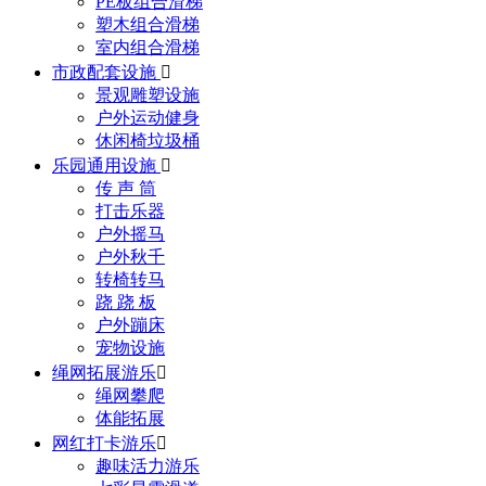
PE板组合滑梯
塑木组合滑梯
室内组合滑梯
市政配套设施

景观雕塑设施
户外运动健身
休闲椅垃圾桶
乐园通用设施

传 声 筒
打击乐器
户外摇马
户外秋千
转椅转马
跷 跷 板
户外蹦床
宠物设施
绳网拓展游乐

绳网攀爬
体能拓展
网红打卡游乐

趣味活力游乐