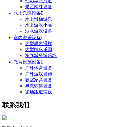
七彩旱雪滑道
景区网红设备
水上乐园设备

水上滑梯游乐
水上游戏小品
沙水游戏设备
室内游乐设备

大型攀岩滑梯
大型蹦床乐园
淘气城堡游乐场
教育设施设备

户外体育设备
户外游戏设施
教室家具设备
早教软体设备
操场跑道铺设
联系我们