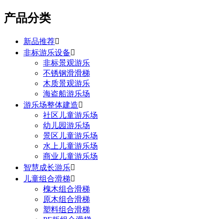
产品分类
新品推荐

非标游乐设备

非标景观游乐
不锈钢滑滑梯
木质景观游乐
海盗船游乐场
游乐场整体建造

社区儿童游乐场
幼儿园游乐场
景区儿童游乐场
水上儿童游乐场
商业儿童游乐场
智慧成长游乐

儿童组合滑梯

槐木组合滑梯
原木组合滑梯
塑料组合滑梯