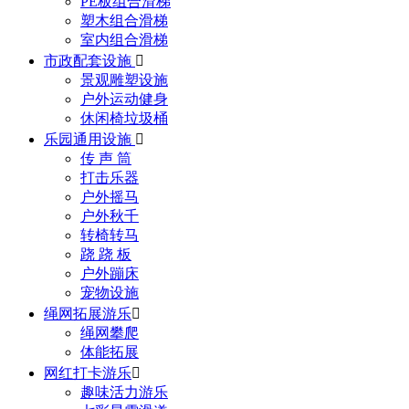
PE板组合滑梯
塑木组合滑梯
室内组合滑梯
市政配套设施

景观雕塑设施
户外运动健身
休闲椅垃圾桶
乐园通用设施

传 声 筒
打击乐器
户外摇马
户外秋千
转椅转马
跷 跷 板
户外蹦床
宠物设施
绳网拓展游乐

绳网攀爬
体能拓展
网红打卡游乐

趣味活力游乐