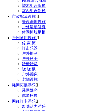
PE板组合滑梯
塑木组合滑梯
室内组合滑梯
市政配套设施

景观雕塑设施
户外运动健身
休闲椅垃圾桶
乐园通用设施

传 声 筒
打击乐器
户外摇马
户外秋千
转椅转马
跷 跷 板
户外蹦床
宠物设施
绳网拓展游乐

绳网攀爬
体能拓展
网红打卡游乐

趣味活力游乐