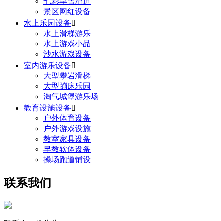
七彩旱雪滑道
景区网红设备
水上乐园设备

水上滑梯游乐
水上游戏小品
沙水游戏设备
室内游乐设备

大型攀岩滑梯
大型蹦床乐园
淘气城堡游乐场
教育设施设备

户外体育设备
户外游戏设施
教室家具设备
早教软体设备
操场跑道铺设
联系我们