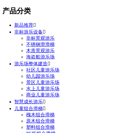
产品分类
新品推荐

非标游乐设备

非标景观游乐
不锈钢滑滑梯
木质景观游乐
海盗船游乐场
游乐场整体建造

社区儿童游乐场
幼儿园游乐场
景区儿童游乐场
水上儿童游乐场
商业儿童游乐场
智慧成长游乐

儿童组合滑梯

槐木组合滑梯
原木组合滑梯
塑料组合滑梯