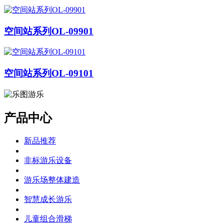
空间站系列OL-09901
空间站系列OL-09101
产品中心
新品推荐
非标游乐设备
游乐场整体建造
智慧成长游乐
儿童组合滑梯