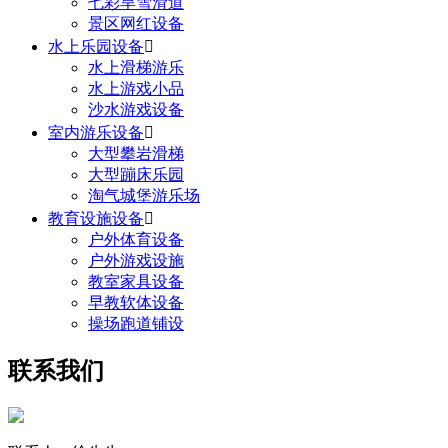
七彩旱雪滑道
景区网红设备
水上乐园设备

水上滑梯游乐
水上游戏小品
沙水游戏设备
室内游乐设备

大型攀岩滑梯
大型蹦床乐园
淘气城堡游乐场
教育设施设备

户外体育设备
户外游戏设施
教室家具设备
早教软体设备
操场跑道铺设
联系我们