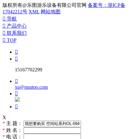
版权所有@乐图游乐设备有限公司官网
备案号：浙ICP备
17042212号
XML
网站地图

导航

产品中心

联系我们

TOP


15167702299

xu@nuutoo.com


X
*
主 题：
*
姓 名：
*
电 话：