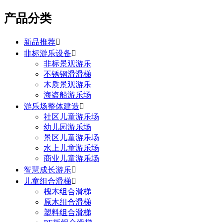
产品分类
新品推荐

非标游乐设备

非标景观游乐
不锈钢滑滑梯
木质景观游乐
海盗船游乐场
游乐场整体建造

社区儿童游乐场
幼儿园游乐场
景区儿童游乐场
水上儿童游乐场
商业儿童游乐场
智慧成长游乐

儿童组合滑梯

槐木组合滑梯
原木组合滑梯
塑料组合滑梯