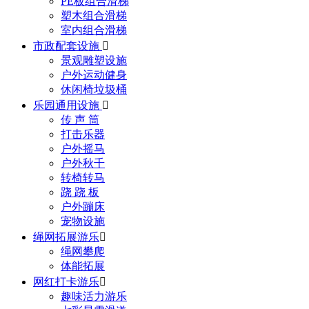
PE板组合滑梯
塑木组合滑梯
室内组合滑梯
市政配套设施

景观雕塑设施
户外运动健身
休闲椅垃圾桶
乐园通用设施

传 声 筒
打击乐器
户外摇马
户外秋千
转椅转马
跷 跷 板
户外蹦床
宠物设施
绳网拓展游乐

绳网攀爬
体能拓展
网红打卡游乐

趣味活力游乐