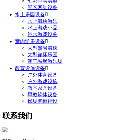
七彩旱雪滑道
景区网红设备
水上乐园设备

水上滑梯游乐
水上游戏小品
沙水游戏设备
室内游乐设备

大型攀岩滑梯
大型蹦床乐园
淘气城堡游乐场
教育设施设备

户外体育设备
户外游戏设施
教室家具设备
早教软体设备
操场跑道铺设
联系我们