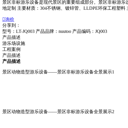
景区非标游乐设备是现代景区的重要组成部分。景区非标游乐
地定制 主要材质：304不锈钢、镀锌管、LLDPE环保工程塑料 

询价
分享到：
型号：LT-JQ003
产品品牌：nuutoo
产品编码：JQ003
产品描述
游乐场设施
工程案例
产品描述
产品描述
景区动物造型游乐设备——景区非标游乐设备全景展示1
景区动物造型游乐设备——景区非标游乐设备全景展示2