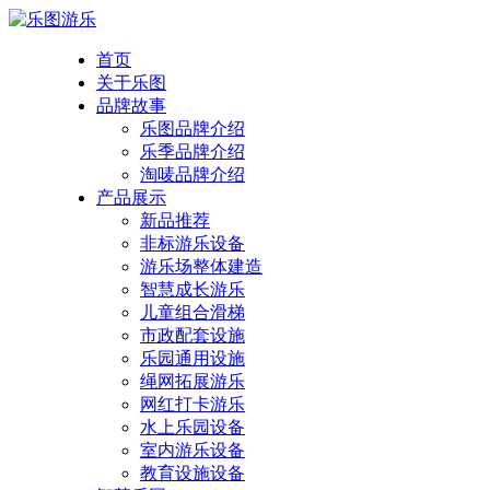
首页
关于乐图
品牌故事
乐图品牌介绍
乐季品牌介绍
淘唛品牌介绍
产品展示
新品推荐
非标游乐设备
游乐场整体建造
智慧成长游乐
儿童组合滑梯
市政配套设施
乐园通用设施
绳网拓展游乐
网红打卡游乐
水上乐园设备
室内游乐设备
教育设施设备