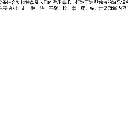
设备结合动物特点及人们的游乐需求，打造了造型独特的游乐设备
主要功能：走、跑、跳、平衡、投、攀、爬、钻、滑及玩撒内容 联系方