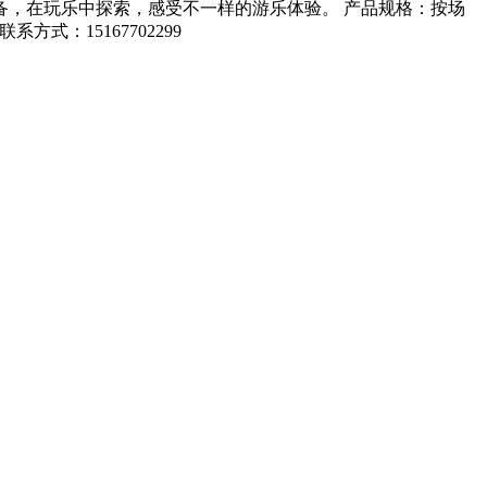
，在玩乐中探索，感受不一样的游乐体验。 产品规格：按场
式：15167702299