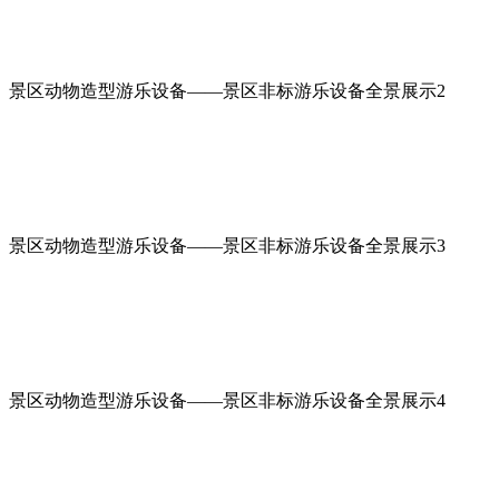
景区动物造型游乐设备——景区非标游乐设备全景展示2
景区动物造型游乐设备——景区非标游乐设备全景展示3
景区动物造型游乐设备——景区非标游乐设备全景展示4