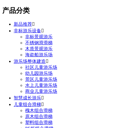
产品分类
新品推荐

非标游乐设备

非标景观游乐
不锈钢滑滑梯
木质景观游乐
海盗船游乐场
游乐场整体建造

社区儿童游乐场
幼儿园游乐场
景区儿童游乐场
水上儿童游乐场
商业儿童游乐场
智慧成长游乐

儿童组合滑梯

槐木组合滑梯
原木组合滑梯
塑料组合滑梯