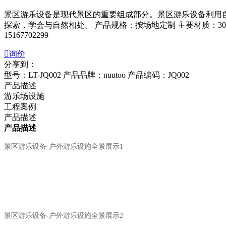
景区游乐设备是现代景区的重要组成部分。景区游乐设备利用
探索，学会与自然相处。 产品规格：按场地定制 主要材质：3
15167702299

询价
分享到：
型号：LT-JQ002
产品品牌：nuutoo
产品编码：JQ002
产品描述
游乐场设施
工程案例
产品描述
产品描述
景区游乐设备-户外游乐设施全景展示1
景区游乐设备-户外游乐设施全景展示2