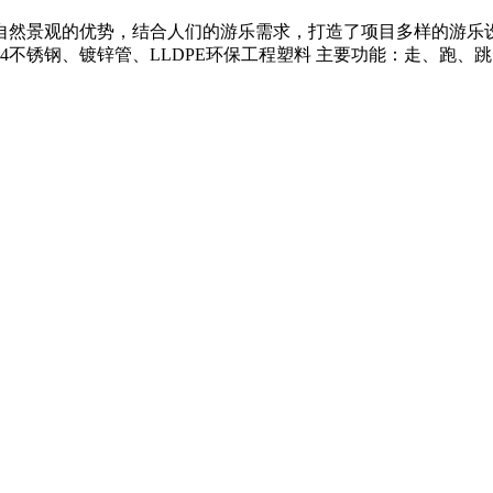
自然景观的优势，结合人们的游乐需求，打造了项目多样的游乐
04不锈钢、镀锌管、LLDPE环保工程塑料 主要功能：走、跑