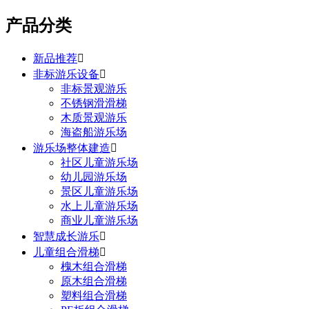
产品分类
新品推荐

非标游乐设备

非标景观游乐
不锈钢滑滑梯
木质景观游乐
海盗船游乐场
游乐场整体建造

社区儿童游乐场
幼儿园游乐场
景区儿童游乐场
水上儿童游乐场
商业儿童游乐场
智慧成长游乐

儿童组合滑梯

槐木组合滑梯
原木组合滑梯
塑料组合滑梯