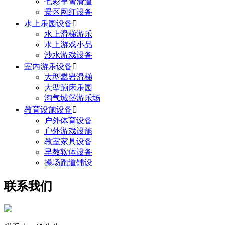
七彩旱雪滑道
景区网红设备
水上乐园设备

水上滑梯游乐
水上游戏小品
沙水游戏设备
室内游乐设备

大型攀岩滑梯
大型蹦床乐园
淘气城堡游乐场
教育设施设备

户外体育设备
户外游戏设施
教室家具设备
早教软体设备
操场跑道铺设
联系我们