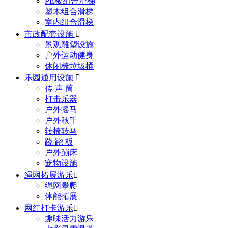
PE板组合滑梯
塑木组合滑梯
室内组合滑梯
市政配套设施

景观雕塑设施
户外运动健身
休闲椅垃圾桶
乐园通用设施

传 声 筒
打击乐器
户外摇马
户外秋千
转椅转马
跷 跷 板
户外蹦床
宠物设施
绳网拓展游乐

绳网攀爬
体能拓展
网红打卡游乐

趣味活力游乐