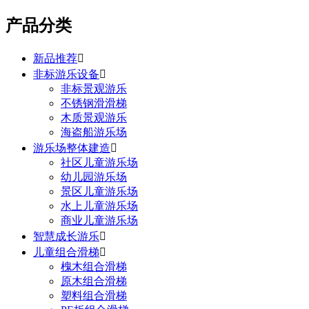
产品分类
新品推荐

非标游乐设备

非标景观游乐
不锈钢滑滑梯
木质景观游乐
海盗船游乐场
游乐场整体建造

社区儿童游乐场
幼儿园游乐场
景区儿童游乐场
水上儿童游乐场
商业儿童游乐场
智慧成长游乐

儿童组合滑梯

槐木组合滑梯
原木组合滑梯
塑料组合滑梯