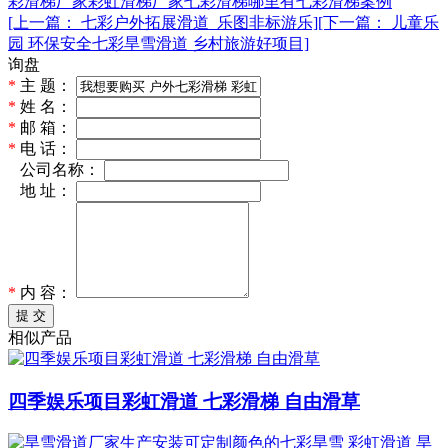
彩滑梯厂家
彩虹滑梯厂家
七彩滑梯哪里有
七彩滑梯案例
[上一篇： 七彩户外拓展滑道_乐图非标游乐]
[下一篇： 儿童乐
园 环保安全七彩旱雪滑道 乡村旅游好项目]
询盘
*
主 题：
*
姓 名：
*
邮 箱：
*
电 话：
*
公司名称：
*
地 址：
*
内 容：
提 交
相似产品
四季娱乐项目彩虹滑道 七彩滑梯 自由滑草