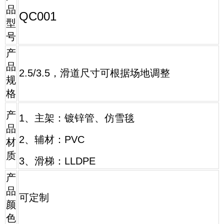
品
QC001
型
号
产
品
2.5/3.5，滑道尺寸可根据场地调整
规
格
产
1、主架：镀锌管、
仿雪毯
品
2、辅材：PVC
材
质
3、滑梯：LLDPE
产
品
可定制
颜
色