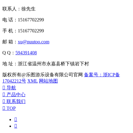
联系人：徐先生
电 话：15167702299
手 机：15167702299
邮 箱：
xu@nuutoo.com
Q Q：
594391408
地 址：浙江省温州市永嘉县桥下镇岩下村
版权所有@乐图游乐设备有限公司官网
备案号：浙ICP备
17042212号
XML
网站地图

导航

产品中心

联系我们

TOP

