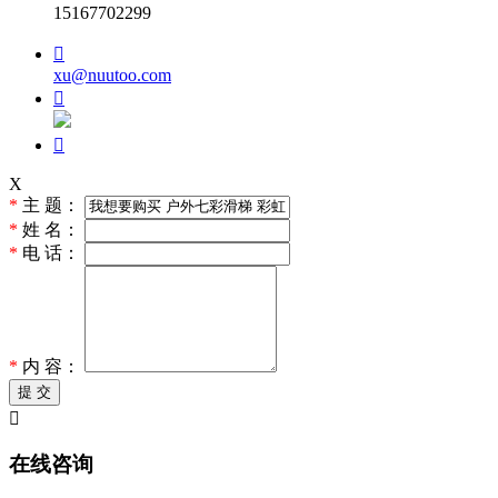
15167702299

xu@nuutoo.com


X
*
主 题：
*
姓 名：
*
电 话：
*
内 容：
提 交

在线咨询