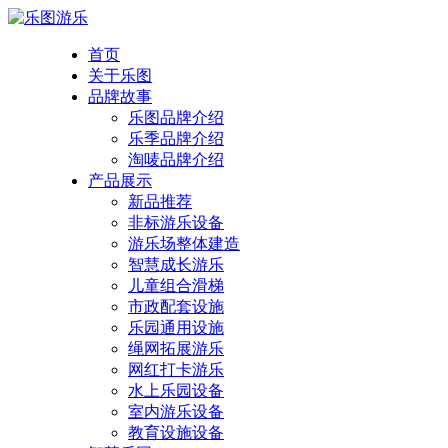
首页
关于乐图
品牌故事
乐图品牌介绍
乐季品牌介绍
淘唛品牌介绍
产品展示
新品推荐
非标游乐设备
游乐场整体建造
智慧成长游乐
儿童组合滑梯
市政配套设施
乐园通用设施
绳网拓展游乐
网红打卡游乐
水上乐园设备
室内游乐设备
教育设施设备