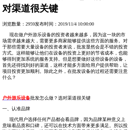
对渠道很关键
浏览数量：2959
发布时间：2019/11/4 10:00:00
现在做户外游乐设备的投资者越来越多，因为这一块的市
场需求越来越大，需要更多商家能够提供这些方面的服务。对
于那些需要大量设备的投资者来说，批发显然会是不错的投资
方式。这样能够让他们在设备的投资上更好的节省成本，也能
够得到更加系统的服务支持。但是想要做好这些设备的设备，
首先还得找到好的渠道，这样才能多方面给用户提供帮助，让
项目投资更加顺利。除此之外，在批发设备的过程还需要注意
什么？
户外游乐设备
批发怎么做？选对渠道很关键
一、认准品牌
现代用户选择任何产品都会看品牌，因为品牌某种意义上
意味着品质和口碑，还可以在技术方面带来更多满足。所以投