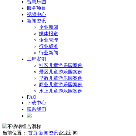
智慧乐园
服务项目
视频中心
新闻资讯
企业新闻
媒体报道
企业管理
行业标准
行业新闻
工程案例
社区儿童游乐园案例
景区儿童游乐园案例
早教儿童游乐园案例
商业儿童游乐园案例
水上儿童游乐园案例
FAQ
下载中心
联系我们
当前位置：
首页
新闻资讯
企业新闻