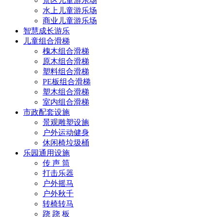
景区儿童游乐场
水上儿童游乐场
商业儿童游乐场
智慧成长游乐
儿童组合滑梯
槐木组合滑梯
原木组合滑梯
塑料组合滑梯
PE板组合滑梯
塑木组合滑梯
室内组合滑梯
市政配套设施
景观雕塑设施
户外运动健身
休闲椅垃圾桶
乐园通用设施
传 声 筒
打击乐器
户外摇马
户外秋千
转椅转马
跷 跷 板