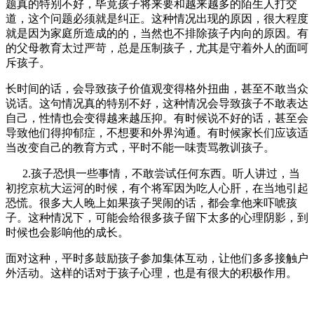
题真的特别不好，毕竟孩子将来要和越来越多的陌生人打交
道，这个问题必须就是纠正。这种情况出现的原因，很大程度
就是因为家庭所造成的的，当然也不排除孩子内向的原因。有
的父母教育太过严苛，总是压制孩子，尤其是守着外人的面呵
斥孩子。
长时间的话，会导致孩子价值观变得格外扭曲，甚至不敢当众
说话。这句情况真的特别不好，这种情况会导致孩子不敢表达
自己，性情也会变得越来越压抑。有时候说不好的话，甚至会
导致他们得抑郁症，不想要和外界沟通。有时候家长们应该适
当改变自己的教育方式，平时不能一味责骂教训孩子。
2.孩子恐惧一些事情，不敢尝试任何东西。听人讲过，当
初挖京杭大运河的时候，有个将军因为吃人心肝，在当地引起
恐慌。很多大人晚上如果孩子哭闹的话，都会拿他来吓唬孩
子。这种情况下，可能会给很多孩子留下太多的心理阴影，到
时候也会影响他的成长。
面对这种，平时多鼓励孩子参加集体互动，让他们多多接触户
外活动。这样的话对于孩子心理，也是有很大的积极作用。