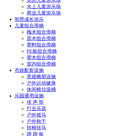
景区儿童游乐场
水上儿童游乐场
商业儿童游乐场
智慧成长游乐
儿童组合滑梯
槐木组合滑梯
原木组合滑梯
塑料组合滑梯
PE板组合滑梯
塑木组合滑梯
室内组合滑梯
市政配套设施
景观雕塑设施
户外运动健身
休闲椅垃圾桶
乐园通用设施
传 声 筒
打击乐器
户外摇马
户外秋千
转椅转马
跷 跷 板