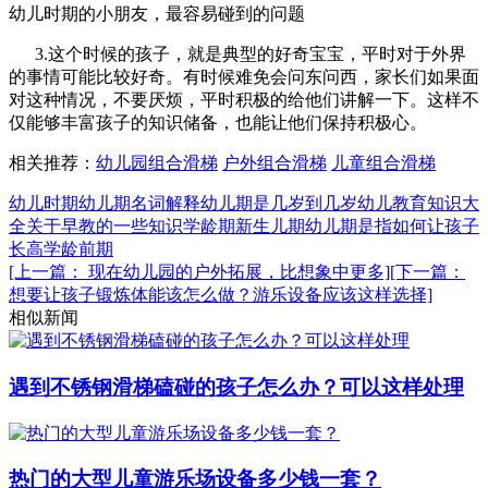
幼儿时期的小朋友，最容易碰到的问题
3.这个时候的孩子，就是典型的好奇宝宝，平时对于外界
的事情可能比较好奇。有时候难免会问东问西，家长们如果面
对这种情况，不要厌烦，平时积极的给他们讲解一下。这样不
仅能够丰富孩子的知识储备，也能让他们保持积极心。
相关推荐：
幼儿园组合滑梯
户外组合滑梯
儿童组合滑梯
幼儿时期
幼儿期名词解释
幼儿期是几岁到几岁
幼儿教育知识大
全
关于早教的一些知识
学龄期
新生儿期
幼儿期是指
如何让孩子
长高
学龄前期
[上一篇： 现在幼儿园的户外拓展，比想象中更多]
[下一篇：
想要让孩子锻炼体能该怎么做？游乐设备应该这样选择]
相似新闻
遇到不锈钢滑梯磕碰的孩子怎么办？可以这样处理
热门的大型儿童游乐场设备多少钱一套？