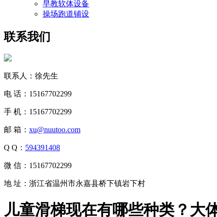
早教软体设备
操场跑道铺设
联系我们
联系人：徐先生
电 话：15167702299
手 机：15167702299
邮 箱：
xu@nuutoo.com
Q Q：
594391408
微 信：15167702299
地 址：浙江省温州市永嘉县桥下镇岩下村
儿童滑梯现在有哪些种类？大