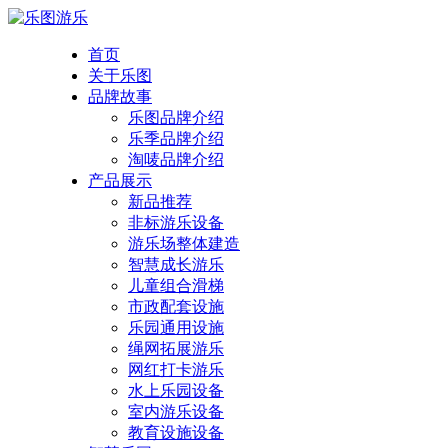
首页
关于乐图
品牌故事
乐图品牌介绍
乐季品牌介绍
淘唛品牌介绍
产品展示
新品推荐
非标游乐设备
游乐场整体建造
智慧成长游乐
儿童组合滑梯
市政配套设施
乐园通用设施
绳网拓展游乐
网红打卡游乐
水上乐园设备
室内游乐设备
教育设施设备