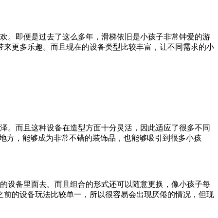
欢。即便是过去了这么多年，滑梯依旧是小孩子非常钟爱的游
带来更多乐趣。而且现在的设备类型比较丰富，让不同需求的小
泽。而且这种设备在造型方面十分灵活，因此适应了很多不同
的地方，能够成为非常不错的装饰品，也能够吸引到很多小孩
的设备里面去。而且组合的形式还可以随意更换，像小孩子每
之前的设备玩法比较单一，所以很容易会出现厌倦的情况，但现