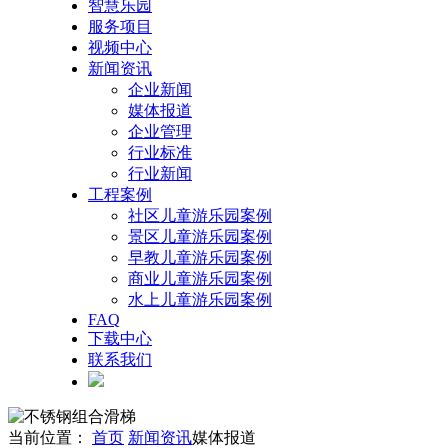
智慧乐园
服务项目
视频中心
新闻资讯
企业新闻
媒体报道
企业管理
行业标准
行业新闻
工程案例
社区儿童游乐园案例
景区儿童游乐园案例
早教儿童游乐园案例
商业儿童游乐园案例
水上儿童游乐园案例
FAQ
下载中心
联系我们
当前位置：
首页
新闻资讯
媒体报道