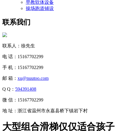
早教软体设备
操场跑道铺设
联系我们
联系人：徐先生
电 话：15167702299
手 机：15167702299
邮 箱：
xu@nuutoo.com
Q Q：
594391408
微 信：15167702299
地 址：浙江省温州市永嘉县桥下镇岩下村
大型组合滑梯仅仅适合孩子