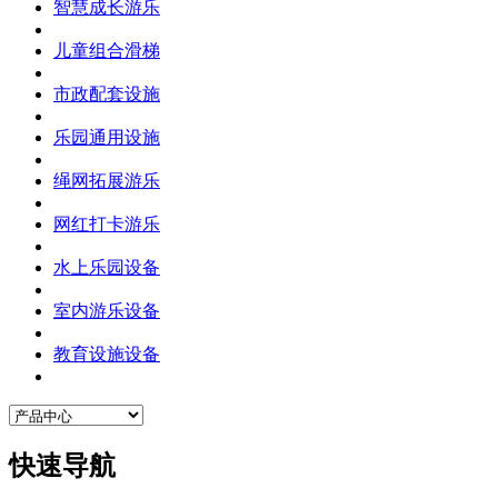
智慧成长游乐
儿童组合滑梯
市政配套设施
乐园通用设施
绳网拓展游乐
网红打卡游乐
水上乐园设备
室内游乐设备
教育设施设备
快速导航