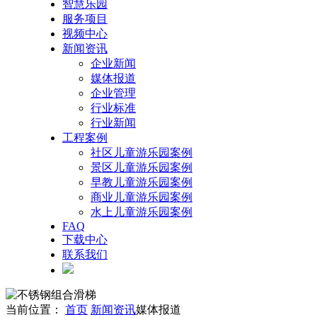
智慧乐园
服务项目
视频中心
新闻资讯
企业新闻
媒体报道
企业管理
行业标准
行业新闻
工程案例
社区儿童游乐园案例
景区儿童游乐园案例
早教儿童游乐园案例
商业儿童游乐园案例
水上儿童游乐园案例
FAQ
下载中心
联系我们
当前位置：
首页
新闻资讯
媒体报道