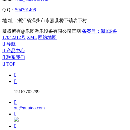
Q Q：
594391408
地 址：浙江省温州市永嘉县桥下镇岩下村
版权所有@乐图游乐设备有限公司官网
备案号：浙ICP备
17042212号
XML
网站地图

导航

产品中心

联系我们

TOP


15167702299

xu@nuutoo.com

