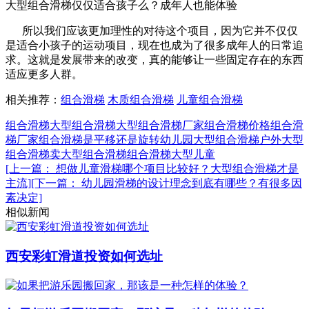
大型组合滑梯仅仅适合孩子么？成年人也能体验
所以我们应该更加理性的对待这个项目，因为它并不仅仅
是适合小孩子的运动项目，现在也成为了很多成年人的日常追
求。这就是发展带来的改变，真的能够让一些固定存在的东西
适应更多人群。
相关推荐：
组合滑梯
木质组合滑梯
儿童组合滑梯
组合滑梯
大型组合滑梯
大型组合滑梯厂家
组合滑梯价格
组合滑
梯厂家
组合滑梯是平移还是旋转
幼儿园大型组合滑梯
户外大型
组合滑梯
卖大型组合滑梯
组合滑梯大型儿童
[上一篇： 想做儿童滑梯哪个项目比较好？大型组合滑梯才是
主流]
[下一篇： 幼儿园滑梯的设计理念到底有哪些？有很多因
素决定]
相似新闻
西安彩虹滑道投资如何选址