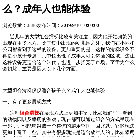
么？成年人也能体验
浏览数量：3886
发布时间：2019/9/30 10:00:00
近几年的大型组合滑梯比较有关注度，因为他开始频繁的
出现在更多地方。除了集中出现的幼儿园之外，我们在小区和
公园都看到了这样的设备。更加重要的是，这样的滑梯设备不
再是小孩子专属，其中也出现了成年人可以体验的区域。这让
这种设备更适合这个时代，也进一步拓宽了市场。至于为什么
会如此，主要是因为以下几个方面。
大型组合滑梯仅仅适合孩子么？成年人也能体验
一、有了更多展现方式
这种
组合滑梯
在展现方式上更加丰富，比如我们平时看到
的动物园以及攀爬的游戏，现在都可以通过组合的方式呈现在
一起，让他能够组成一个整体的游乐空间，因此就让它的玩法
更加丰富了一些。其中有很多玩法是适合成年人的，比如攀爬