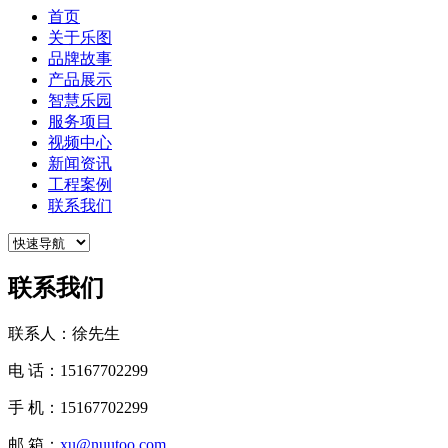
首页
关于乐图
品牌故事
产品展示
智慧乐园
服务项目
视频中心
新闻资讯
工程案例
联系我们
联系我们
联系人：徐先生
电 话：15167702299
手 机：15167702299
邮 箱：
xu@nuutoo.com