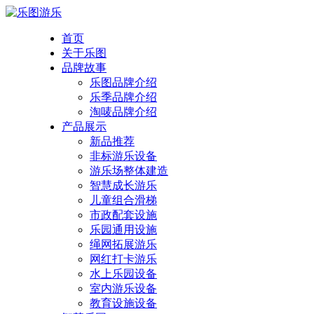
首页
关于乐图
品牌故事
乐图品牌介绍
乐季品牌介绍
淘唛品牌介绍
产品展示
新品推荐
非标游乐设备
游乐场整体建造
智慧成长游乐
儿童组合滑梯
市政配套设施
乐园通用设施
绳网拓展游乐
网红打卡游乐
水上乐园设备
室内游乐设备
教育设施设备