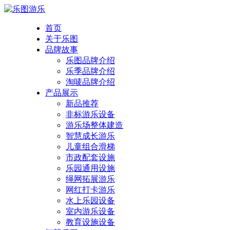
首页
关于乐图
品牌故事
乐图品牌介绍
乐季品牌介绍
淘唛品牌介绍
产品展示
新品推荐
非标游乐设备
游乐场整体建造
智慧成长游乐
儿童组合滑梯
市政配套设施
乐园通用设施
绳网拓展游乐
网红打卡游乐
水上乐园设备
室内游乐设备
教育设施设备