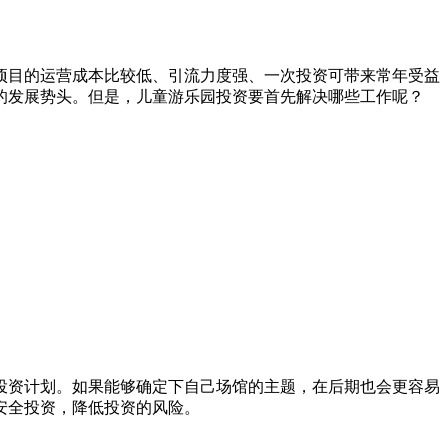
项目的运营成本比较低、引流力度强、一次投资可带来常年受益
的发展势头。但是，儿童游乐园投资要首先解决哪些工作呢？
投资计划。如果能够确定下自己场馆的主题，在后期也会更容易
安全投资，降低投资的风险。