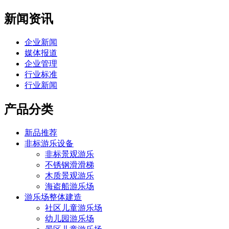
新闻资讯
企业新闻
媒体报道
企业管理
行业标准
行业新闻
产品分类
新品推荐
非标游乐设备
非标景观游乐
不锈钢滑滑梯
木质景观游乐
海盗船游乐场
游乐场整体建造
社区儿童游乐场
幼儿园游乐场