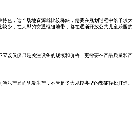
较特色，这个场地资源就比较稀缺，需要在规划过程中给予较大
比较少，在大型的交通枢纽地带，都在逐渐开放公共儿童乐园的
不应该仅仅只是关注设备的规模和价格，更需要在产品质量和产
制游乐产品的研发生产，不管是多大规模类型的都能轻松打造。