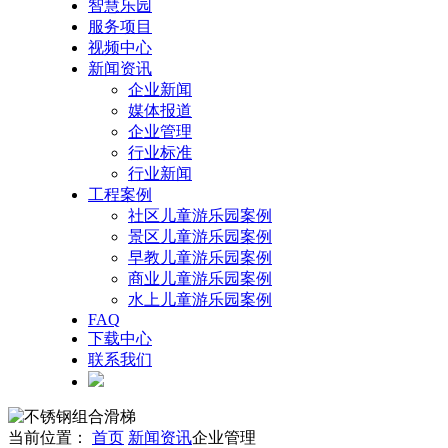
智慧乐园
服务项目
视频中心
新闻资讯
企业新闻
媒体报道
企业管理
行业标准
行业新闻
工程案例
社区儿童游乐园案例
景区儿童游乐园案例
早教儿童游乐园案例
商业儿童游乐园案例
水上儿童游乐园案例
FAQ
下载中心
联系我们
当前位置：
首页
新闻资讯
企业管理