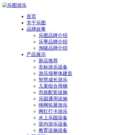
首页
关于乐图
品牌故事
乐图品牌介绍
乐季品牌介绍
淘唛品牌介绍
产品展示
新品推荐
非标游乐设备
游乐场整体建造
智慧成长游乐
儿童组合滑梯
市政配套设施
乐园通用设施
绳网拓展游乐
网红打卡游乐
水上乐园设备
室内游乐设备
教育设施设备