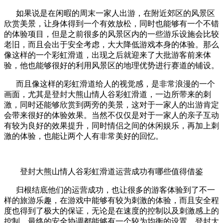
如果说是在闲暇的周末一家人出游，在附近郊区的风景区
欣赏美景，让身体得到一个有效放松，同时也能够有一个不错
的体验项目，但是之前很多的风景区内的一些游乐设施会比较
老旧，而且会出于安全考虑，大大降低游戏本身的体验。那么
像这样的一个彩虹滑道，出现之后就迎来了大批游客前来体
验，他也能够很好的利用风景区的地理优势进行赛道的铺设。
而且像这样的彩虹滑道给人的视觉感，是非常浪漫的一个
画面，尤其是登封大熊山情人谷彩虹滑道，一边所带来的刺
激，同时还能够欣赏到两旁的美景，这对于一家人的出游肯定
会带来很好的体验效果。当然不仅仅是对于一家人的亲子互动
有较为良好的效果提升，同时情侣之间的休闲娱乐，再加上刺
激的体验，也能让两个人有非常美好的回忆。
登封大熊山情人谷彩虹滑道运营成功有哪些值得借鉴
归根结底他们的运营成功，也让很多的游客体验到了不一
样的旅游乐趣，在游戏中能够有较为刺激的体验，而且安全程
度也得到了极大的保证，无论是在速度的控制以及刺激感上的
控制，最终的安全协调都能够有一个较为均衡的设置。登封大