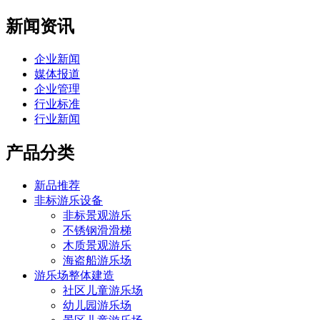
新闻资讯
企业新闻
媒体报道
企业管理
行业标准
行业新闻
产品分类
新品推荐
非标游乐设备
非标景观游乐
不锈钢滑滑梯
木质景观游乐
海盗船游乐场
游乐场整体建造
社区儿童游乐场
幼儿园游乐场