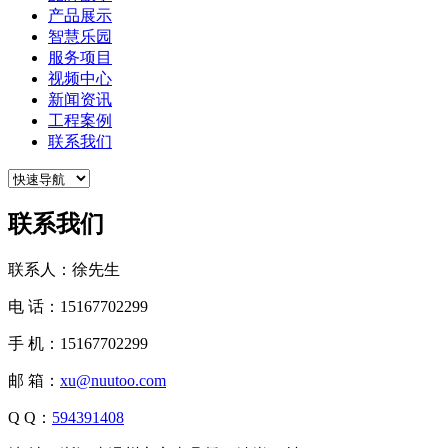
产品展示
智慧乐园
服务项目
视频中心
新闻资讯
工程案例
联系我们
联系我们
联系人：徐先生
电 话：15167702299
手 机：15167702299
邮 箱：
xu@nuutoo.com
Q Q：
594391408