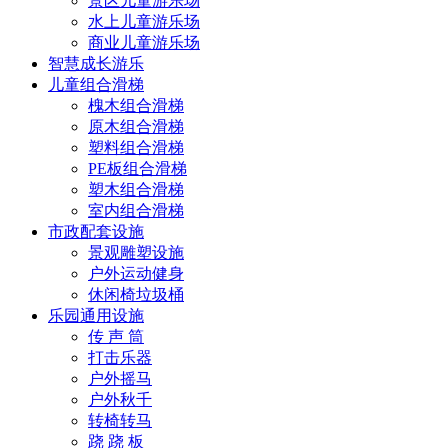
景区儿童游乐场
水上儿童游乐场
商业儿童游乐场
智慧成长游乐
儿童组合滑梯
槐木组合滑梯
原木组合滑梯
塑料组合滑梯
PE板组合滑梯
塑木组合滑梯
室内组合滑梯
市政配套设施
景观雕塑设施
户外运动健身
休闲椅垃圾桶
乐园通用设施
传 声 筒
打击乐器
户外摇马
户外秋千
转椅转马
跷 跷 板