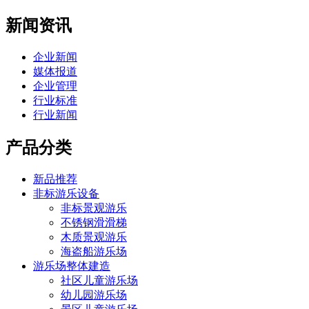
新闻资讯
企业新闻
媒体报道
企业管理
行业标准
行业新闻
产品分类
新品推荐
非标游乐设备
非标景观游乐
不锈钢滑滑梯
木质景观游乐
海盗船游乐场
游乐场整体建造
社区儿童游乐场
幼儿园游乐场