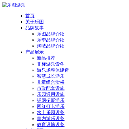
首页
关于乐图
品牌故事
乐图品牌介绍
乐季品牌介绍
淘唛品牌介绍
产品展示
新品推荐
非标游乐设备
游乐场整体建造
智慧成长游乐
儿童组合滑梯
市政配套设施
乐园通用设施
绳网拓展游乐
网红打卡游乐
水上乐园设备
室内游乐设备
教育设施设备