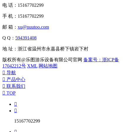
电 话：15167702299
手 机：15167702299
邮 箱：
xu@nuutoo.com
Q Q：
594391408
地 址：浙江省温州市永嘉县桥下镇岩下村
版权所有@乐图游乐设备有限公司官网
备案号：浙ICP备
17042212号
XML
网站地图

导航

产品中心

联系我们

TOP


15167702299
