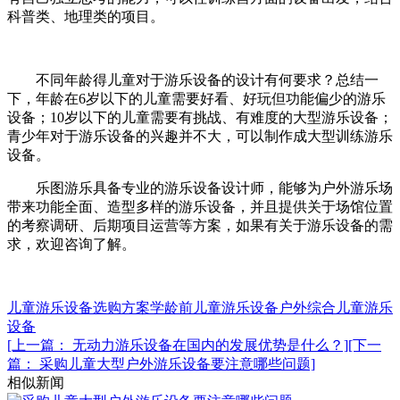
科普类、地理类的项目。
不同年龄得儿童对于游乐设备的设计有何要求？总结一
下，年龄在6岁以下的儿童需要好看、好玩但功能偏少的游乐
设备；10岁以下的儿童需要有挑战、有难度的大型游乐设备；
青少年对于游乐设备的兴趣并不大，可以制作成大型训练游乐
设备。
乐图游乐具备专业的游乐设备设计师，能够为户外游乐场
带来功能全面、造型多样的游乐设备，并且提供关于场馆位置
的考察调研、后期项目运营等方案，如果有关于游乐设备的需
求，欢迎咨询了解。
儿童游乐设备选购方案
学龄前儿童游乐设备
户外综合儿童游乐
设备
[上一篇： 无动力游乐设备在国内的发展优势是什么？]
[下一
篇： 采购儿童大型户外游乐设备要注意哪些问题]
相似新闻