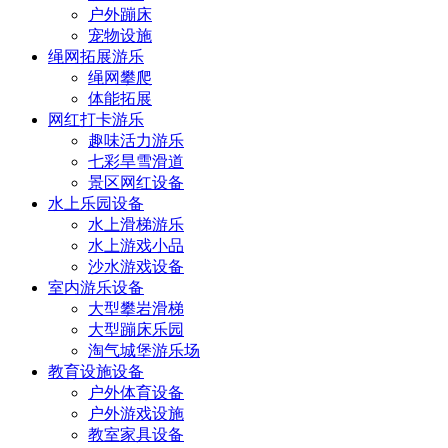
户外蹦床
宠物设施
绳网拓展游乐
绳网攀爬
体能拓展
网红打卡游乐
趣味活力游乐
七彩旱雪滑道
景区网红设备
水上乐园设备
水上滑梯游乐
水上游戏小品
沙水游戏设备
室内游乐设备
大型攀岩滑梯
大型蹦床乐园
淘气城堡游乐场
教育设施设备
户外体育设备
户外游戏设施
教室家具设备