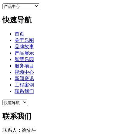
快速导航
首页
关于乐图
品牌故事
产品展示
智慧乐园
服务项目
视频中心
新闻资讯
工程案例
联系我们
联系我们
联系人：徐先生