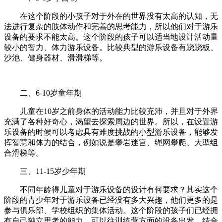
在这个阶段的小孩子对于外在的世界没有太高的认知，无
法进行复杂的肢体动作和完善的思考能力，所以他们对于游乐
设备的要求不能太高。这个阶段的孩子可以适当地设计活动量
较小的智力、体力游乐设备。比较典型的游乐设备有跷跷板、
沙池、健身器材、滑滑梯等。
二、6-10岁童年期
儿童在10岁之前身体的活动能力比较充沛，并且对于外界
充满了各种好奇心，渴望去探索周边的世界。所以，在设置游
乐设备的时候可以考虑具有难度挑战的小型游乐设备，能够发
挥智慧和体力的结合，例如说是攀岩迷宫、绳网攀爬、大型组
合滑梯等。
三、11-15岁少年期
不同年龄得儿童对于游乐设备的设计有何要求？其实这个
阶段的青少年对于游乐设备已经没有多大兴趣，他们更多的是
参与俱乐部、学校组织的集体活动。这个阶段的孩子们已经拥
有自己独立思考的能力，可以往训练营方面的设备出发，结合