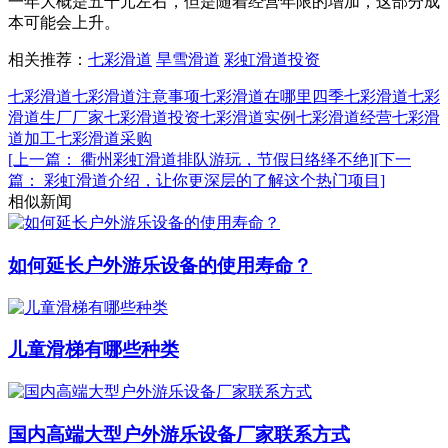
一年大概是五千元左右，但是随着经营年限的增加，这部分成
本可能会上升。
相关推荐：
七彩滑道
旱雪滑道
彩虹滑道投资
七彩滑道
七彩滑道注意事项
七彩滑道在哪里
四季七彩滑道
七彩
滑道生厂厂家
七彩滑道投资
七彩滑道实例
七彩滑道经营
七彩滑
道加工
七彩滑道采购
[上一篇： 衢州彩虹滑道排队游玩，节假日络绎不绝]
[下一
篇： 彩虹滑道介绍，让你更深层的了解这个热门项目]
相似新闻
如何延长户外游乐设备的使用寿命？
儿童滑梯有哪些种类
国内高端大型户外游乐设备厂家联系方式