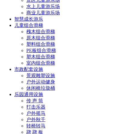
景区儿童游乐场
水上儿童游乐场
商业儿童游乐场
智慧成长游乐
儿童组合滑梯
槐木组合滑梯
原木组合滑梯
塑料组合滑梯
PE板组合滑梯
塑木组合滑梯
室内组合滑梯
市政配套设施
景观雕塑设施
户外运动健身
休闲椅垃圾桶
乐园通用设施
传 声 筒
打击乐器
户外摇马
户外秋千
转椅转马
跷 跷 板