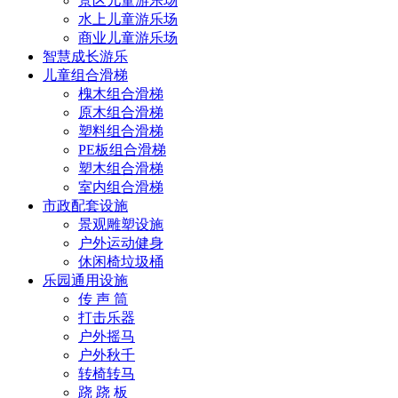
景区儿童游乐场
水上儿童游乐场
商业儿童游乐场
智慧成长游乐
儿童组合滑梯
槐木组合滑梯
原木组合滑梯
塑料组合滑梯
PE板组合滑梯
塑木组合滑梯
室内组合滑梯
市政配套设施
景观雕塑设施
户外运动健身
休闲椅垃圾桶
乐园通用设施
传 声 筒
打击乐器
户外摇马
户外秋千
转椅转马
跷 跷 板