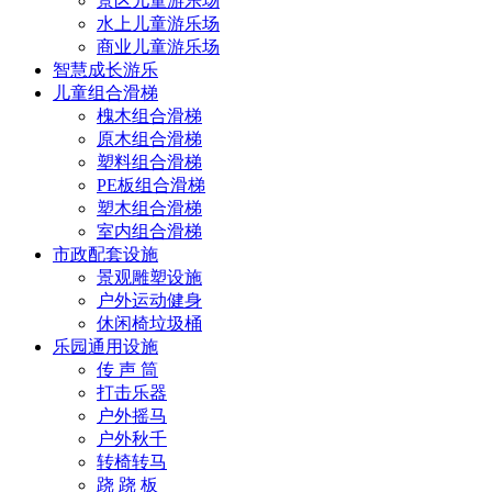
景区儿童游乐场
水上儿童游乐场
商业儿童游乐场
智慧成长游乐
儿童组合滑梯
槐木组合滑梯
原木组合滑梯
塑料组合滑梯
PE板组合滑梯
塑木组合滑梯
室内组合滑梯
市政配套设施
景观雕塑设施
户外运动健身
休闲椅垃圾桶
乐园通用设施
传 声 筒
打击乐器
户外摇马
户外秋千
转椅转马
跷 跷 板