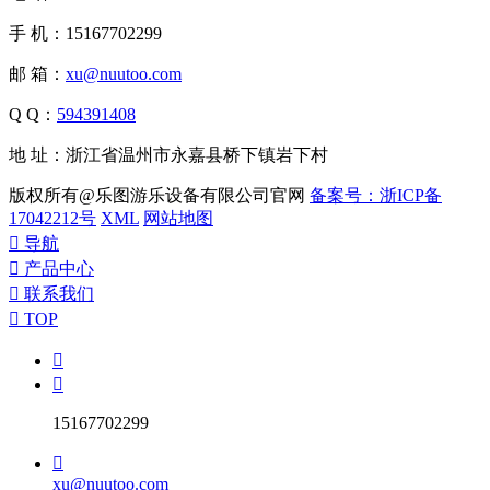
手 机：15167702299
邮 箱：
xu@nuutoo.com
Q Q：
594391408
地 址：浙江省温州市永嘉县桥下镇岩下村
版权所有@乐图游乐设备有限公司官网
备案号：浙ICP备
17042212号
XML
网站地图

导航

产品中心

联系我们

TOP


15167702299

xu@nuutoo.com