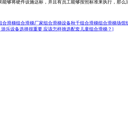
果能够将硬件设施达标，并且有员工能够按照标准来执行，那么
组合滑梯
组合滑梯厂家
组合滑梯设备
秋千组合滑梯
组合滑梯场馆
： 游乐设备选择很重要 应该怎样挑选配套儿童组合滑梯？]