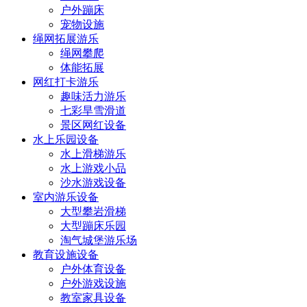
户外蹦床
宠物设施
绳网拓展游乐
绳网攀爬
体能拓展
网红打卡游乐
趣味活力游乐
七彩旱雪滑道
景区网红设备
水上乐园设备
水上滑梯游乐
水上游戏小品
沙水游戏设备
室内游乐设备
大型攀岩滑梯
大型蹦床乐园
淘气城堡游乐场
教育设施设备
户外体育设备
户外游戏设施
教室家具设备