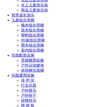
景区儿童游乐场
水上儿童游乐场
商业儿童游乐场
智慧成长游乐
儿童组合滑梯
槐木组合滑梯
原木组合滑梯
塑料组合滑梯
PE板组合滑梯
塑木组合滑梯
室内组合滑梯
市政配套设施
景观雕塑设施
户外运动健身
休闲椅垃圾桶
乐园通用设施
传 声 筒
打击乐器
户外摇马
户外秋千
转椅转马
跷 跷 板