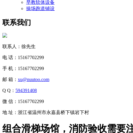
早教软体设备
操场跑道铺设
联系我们
联系人：徐先生
电 话：15167702299
手 机：15167702299
邮 箱：
xu@nuutoo.com
Q Q：
594391408
微 信：15167702299
地 址：浙江省温州市永嘉县桥下镇岩下村
组合滑梯场馆，消防验收需要