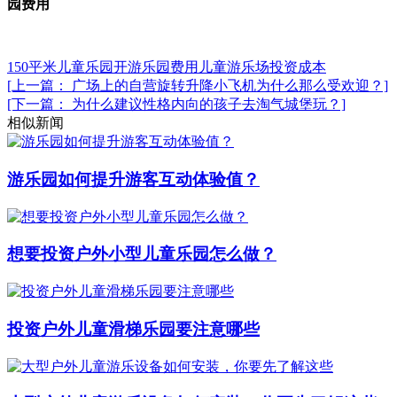
园费用
150平米儿童乐园
开游乐园费用
儿童游乐场投资成本
[上一篇： 广场上的自营旋转升降小飞机为什么那么受欢迎？]
[下一篇： 为什么建议性格内向的孩子去淘气城堡玩？]
相似新闻
游乐园如何提升游客互动体验值？
想要投资户外小型儿童乐园怎么做？
投资户外儿童滑梯乐园要注意哪些