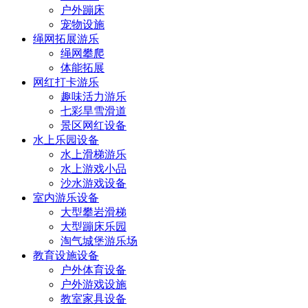
户外蹦床
宠物设施
绳网拓展游乐
绳网攀爬
体能拓展
网红打卡游乐
趣味活力游乐
七彩旱雪滑道
景区网红设备
水上乐园设备
水上滑梯游乐
水上游戏小品
沙水游戏设备
室内游乐设备
大型攀岩滑梯
大型蹦床乐园
淘气城堡游乐场
教育设施设备
户外体育设备
户外游戏设施
教室家具设备