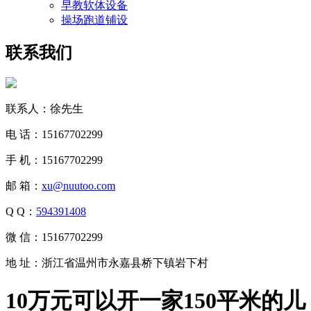
早教软体设备
操场跑道铺设
联系我们
联系人：徐先生
电 话：15167702299
手 机：15167702299
邮 箱：
xu@nuutoo.com
Q Q：
594391408
微 信：15167702299
地 址：浙江省温州市永嘉县桥下镇岩下村
10万元可以开一家150平米的儿