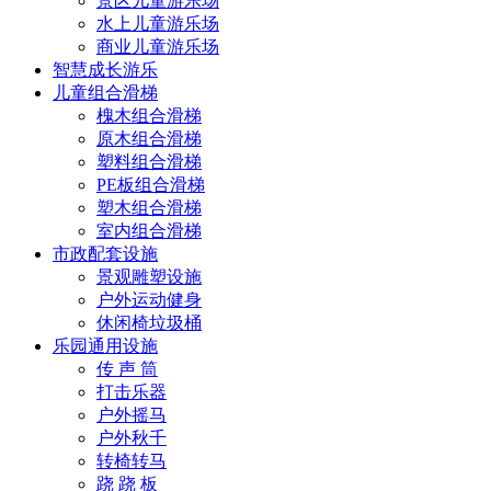
景区儿童游乐场
水上儿童游乐场
商业儿童游乐场
智慧成长游乐
儿童组合滑梯
槐木组合滑梯
原木组合滑梯
塑料组合滑梯
PE板组合滑梯
塑木组合滑梯
室内组合滑梯
市政配套设施
景观雕塑设施
户外运动健身
休闲椅垃圾桶
乐园通用设施
传 声 筒
打击乐器
户外摇马
户外秋千
转椅转马
跷 跷 板