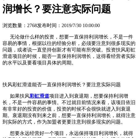
润增长？要注意实际问题
浏览数量：2768
发布时间：2019/7/30 10:00:00
无论做什么样的投资，想要一直保持利润增长，不是一件
容易的事情，根据以往的经验分析，必须要注意到很多现实的
问题，或者说一直坚持创新才有可能有所突破。投资扶风彩虹
滑道项目的时候，能否一直保持利润增长，这得看经营者实际
的水平以及要看项目具体的周期。
扶风彩虹滑道能否一直保持利润增长？要注意实际问题
如果扶风
彩虹滑道
项目进入到衰退期，想要保持利润增
长，不是一件容易的事情。不过就目前情况来看，该项目依旧
有非常好的投资的价值，投资的时候不会很快就进入到衰退
期。衰退期没有到来之前，想要一直保持利润增长，就得注意
到实际的方式，作为加盟者更要注意到很多现实的问题。
想要永远经营好一个项目，永远保持项目利润增长，就得