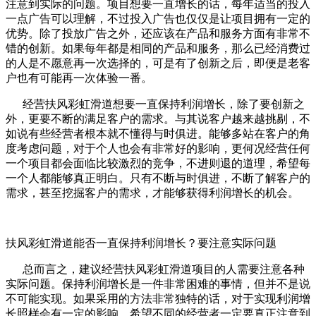
注意到实际的问题。项目想要一直增长的话，每年适当的投入
一点广告可以理解，不过投入广告也仅仅是让项目拥有一定的
优势。除了投放广告之外，还应该在产品和服务方面有非常不
错的创新。如果每年都是相同的产品和服务，那么已经消费过
的人是不愿意再一次选择的，可是有了创新之后，即便是老客
户也有可能再一次体验一番。
经营扶风彩虹滑道想要一直保持利润增长，除了要创新之
外，更要不断的满足客户的需求。与其说客户越来越挑剔，不
如说有些经营者根本就不懂得与时俱进。能够多站在客户的角
度考虑问题，对于个人也会有非常好的影响，更何况经营任何
一个项目都会面临比较激烈的竞争，不进则退的道理，希望每
一个人都能够真正明白。只有不断与时俱进，不断了解客户的
需求，甚至挖掘客户的需求，才能够获得利润增长的机会。
扶风彩虹滑道能否一直保持利润增长？要注意实际问题
总而言之，建议经营扶风彩虹滑道项目的人需要注意各种
实际问题。保持利润增长是一件非常困难的事情，但并不是说
不可能实现。如果采用的方法非常独特的话，对于实现利润增
长照样会有一定的影响，希望不同的经营者一定要真正注意到