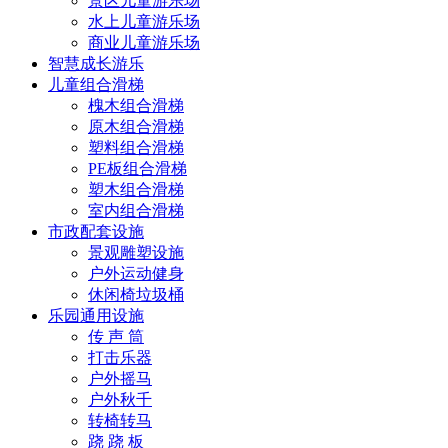
景区儿童游乐场
水上儿童游乐场
商业儿童游乐场
智慧成长游乐
儿童组合滑梯
槐木组合滑梯
原木组合滑梯
塑料组合滑梯
PE板组合滑梯
塑木组合滑梯
室内组合滑梯
市政配套设施
景观雕塑设施
户外运动健身
休闲椅垃圾桶
乐园通用设施
传 声 筒
打击乐器
户外摇马
户外秋千
转椅转马
跷 跷 板