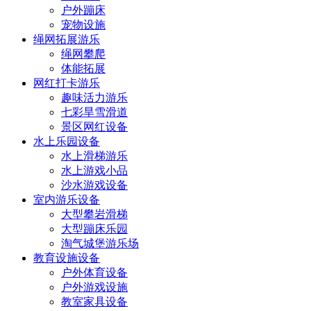
户外蹦床
宠物设施
绳网拓展游乐
绳网攀爬
体能拓展
网红打卡游乐
趣味活力游乐
七彩旱雪滑道
景区网红设备
水上乐园设备
水上滑梯游乐
水上游戏小品
沙水游戏设备
室内游乐设备
大型攀岩滑梯
大型蹦床乐园
淘气城堡游乐场
教育设施设备
户外体育设备
户外游戏设施
教室家具设备