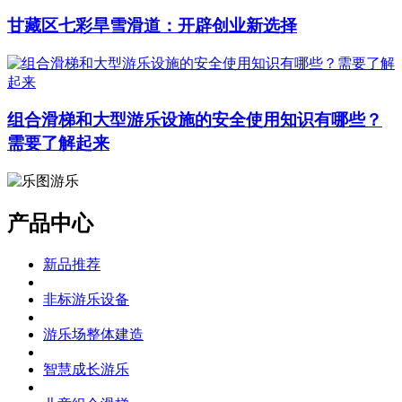
甘藏区七彩旱雪滑道：开辟创业新选择
组合滑梯和大型游乐设施的安全使用知识有哪些？
需要了解起来
产品中心
新品推荐
非标游乐设备
游乐场整体建造
智慧成长游乐