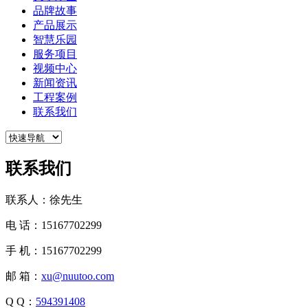
品牌故事
产品展示
智慧乐园
服务项目
视频中心
新闻资讯
工程案例
联系我们
联系我们
联系人：徐先生
电 话：15167702299
手 机：15167702299
邮 箱：
xu@nuutoo.com
Q Q：
594391408