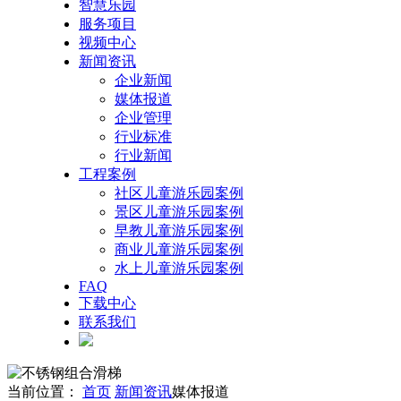
智慧乐园
服务项目
视频中心
新闻资讯
企业新闻
媒体报道
企业管理
行业标准
行业新闻
工程案例
社区儿童游乐园案例
景区儿童游乐园案例
早教儿童游乐园案例
商业儿童游乐园案例
水上儿童游乐园案例
FAQ
下载中心
联系我们
当前位置：
首页
新闻资讯
媒体报道