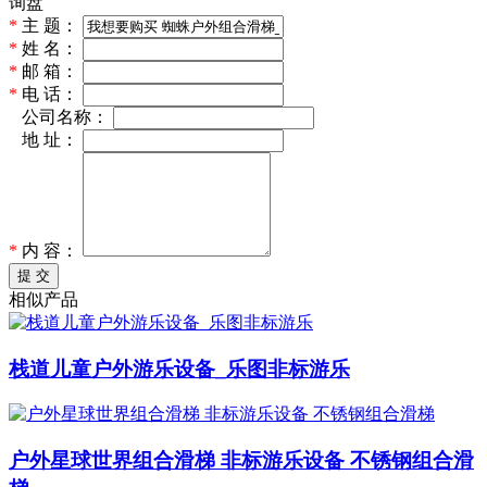
询盘
*
主 题：
*
姓 名：
*
邮 箱：
*
电 话：
*
公司名称：
*
地 址：
*
内 容：
提 交
相似产品
栈道儿童户外游乐设备_乐图非标游乐
户外星球世界组合滑梯 非标游乐设备 不锈钢组合滑