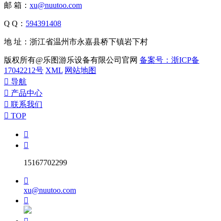
邮 箱：
xu@nuutoo.com
Q Q：
594391408
地 址：浙江省温州市永嘉县桥下镇岩下村
版权所有@乐图游乐设备有限公司官网
备案号：浙ICP备
17042212号
XML
网站地图

导航

产品中心

联系我们

TOP


15167702299

xu@nuutoo.com
