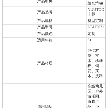
产品名称
组合滑梯
NUUTOO
产品品牌
非标
产品规格
整型定制
LT-HT031
产品型号
产品颜色
定制
3+
适用年龄
PVC材
质、实
木、珍珠
产品材质
棉、钢
管、实
木、皮料
高级幼儿
园、户外
游乐园、
市政广
适用场所
场、小