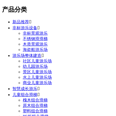
产品分类
新品推荐

非标游乐设备

非标景观游乐
不锈钢滑滑梯
木质景观游乐
海盗船游乐场
游乐场整体建造

社区儿童游乐场
幼儿园游乐场
景区儿童游乐场
水上儿童游乐场
商业儿童游乐场
智慧成长游乐

儿童组合滑梯

槐木组合滑梯
原木组合滑梯
塑料组合滑梯