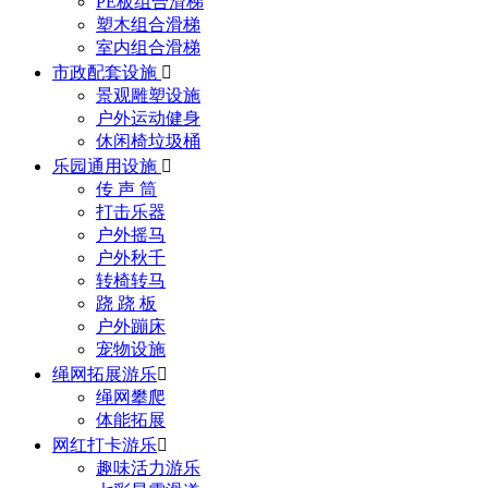
PE板组合滑梯
塑木组合滑梯
室内组合滑梯
市政配套设施

景观雕塑设施
户外运动健身
休闲椅垃圾桶
乐园通用设施

传 声 筒
打击乐器
户外摇马
户外秋千
转椅转马
跷 跷 板
户外蹦床
宠物设施
绳网拓展游乐

绳网攀爬
体能拓展
网红打卡游乐

趣味活力游乐