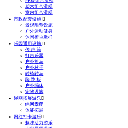
PE板组合滑梯
塑木组合滑梯
室内组合滑梯
市政配套设施

景观雕塑设施
户外运动健身
休闲椅垃圾桶
乐园通用设施

传 声 筒
打击乐器
户外摇马
户外秋千
转椅转马
跷 跷 板
户外蹦床
宠物设施
绳网拓展游乐

绳网攀爬
体能拓展
网红打卡游乐

趣味活力游乐