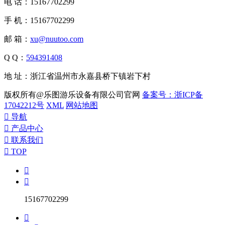
电 话：15167702299
手 机：15167702299
邮 箱：
xu@nuutoo.com
Q Q：
594391408
地 址：浙江省温州市永嘉县桥下镇岩下村
版权所有@乐图游乐设备有限公司官网
备案号：浙ICP备
17042212号
XML
网站地图

导航

产品中心

联系我们

TOP


15167702299
