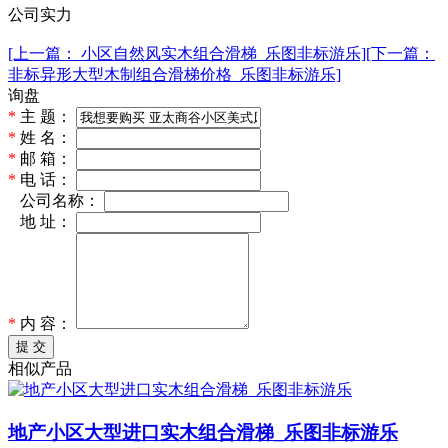
公司实力
[上一篇： 小区自然风实木组合滑梯_乐图非标游乐]
[下一篇：
非标异形大型木制组合滑梯价格_乐图非标游乐]
询盘
*
主 题：
*
姓 名：
*
邮 箱：
*
电 话：
*
公司名称：
*
地 址：
*
内 容：
提 交
相似产品
地产小区大型进口实木组合滑梯_乐图非标游乐