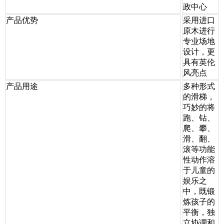
政中心
产品优势
采用进口
原木进行
专业场地
设计，更
具有英伦
风亮点
产品用途
多种形式
的滑梯，
巧妙的将
跑、钻、
爬、攀、
滑、翻、
滚等功能
性动作溶
于儿童的
娱乐之
中，既锻
炼孩子的
平衡，独
立协调和