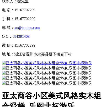
联系人：徐先生
电 话：15167702299
手 机：15167702299
邮 箱：
xu@nuutoo.com
Q Q：
594391408
微 信：15167702299
地 址：浙江省温州市永嘉县桥下镇岩下村
亚太商谷小区美式风格实木组
合滑梯_乐图非标游乐