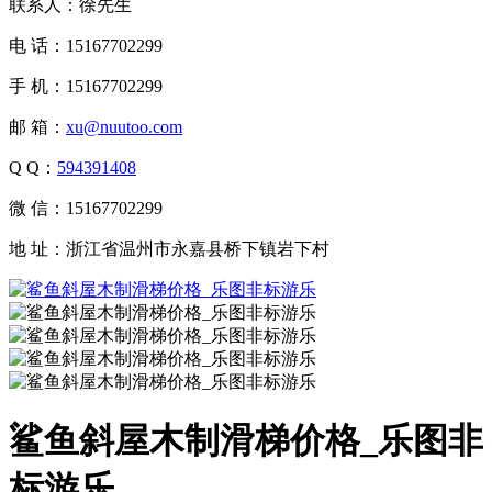
联系人：徐先生
电 话：15167702299
手 机：15167702299
邮 箱：
xu@nuutoo.com
Q Q：
594391408
微 信：15167702299
地 址：浙江省温州市永嘉县桥下镇岩下村
鲨鱼斜屋木制滑梯价格_乐图非
标游乐