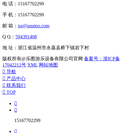
电 话：15167702299
手 机：15167702299
邮 箱：
xu@nuutoo.com
Q Q：
594391408
地 址：浙江省温州市永嘉县桥下镇岩下村
版权所有@乐图游乐设备有限公司官网
备案号：浙ICP备
17042212号
XML
网站地图

导航

产品中心

联系我们

TOP


15167702299
