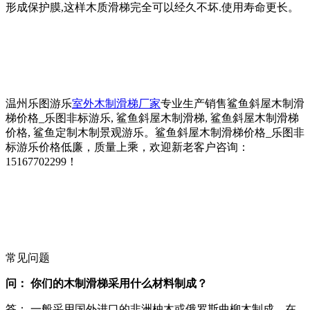
形成保护膜,这样木质滑梯完全可以经久不坏.使用寿命更长。
温州乐图游乐
室外木制滑梯厂家
专业生产销售鲨鱼斜屋木制滑
梯价格_乐图非标游乐, 鲨鱼斜屋木制滑梯, 鲨鱼斜屋木制滑梯
价格, 鲨鱼定制木制景观游乐。鲨鱼斜屋木制滑梯价格_乐图非
标游乐价格低廉，质量上乘，欢迎新老客户咨询：
15167702299！
常见问题
问： 你们的木制滑梯采用什么材料制成？
答： 一般采用国外进口的非洲柚木或俄罗斯曲柳木制成，在