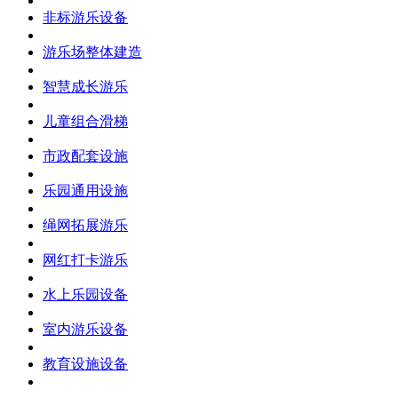
非标游乐设备
游乐场整体建造
智慧成长游乐
儿童组合滑梯
市政配套设施
乐园通用设施
绳网拓展游乐
网红打卡游乐
水上乐园设备
室内游乐设备
教育设施设备