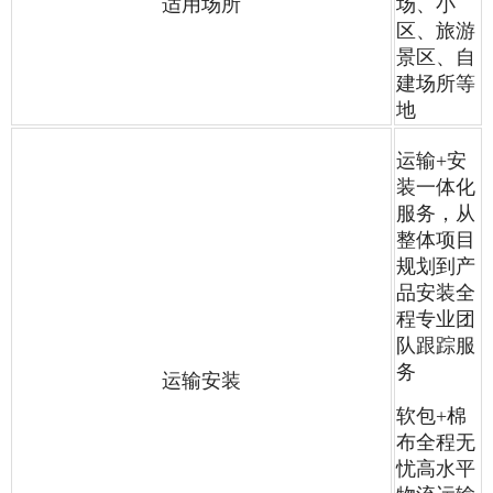
适用场所
场、小
区、旅游
景区、自
建场所等
地
运输+安
装一体化
服务，从
整体项目
规划到产
品安装全
程专业团
队跟踪服
务
运输安装
软包+棉
布全程无
忧高水平