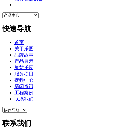
快速导航
首页
关于乐图
品牌故事
产品展示
智慧乐园
服务项目
视频中心
新闻资讯
工程案例
联系我们
联系我们