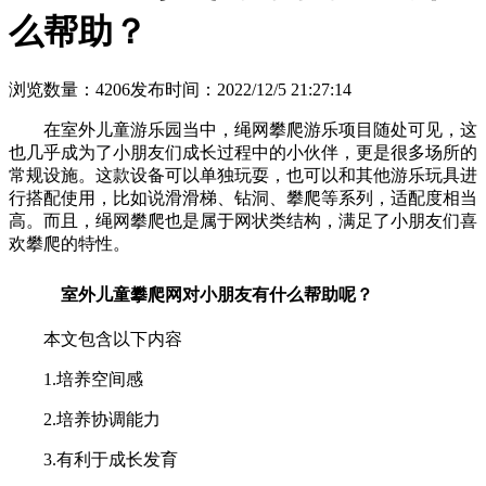
么帮助？
浏览数量：4206
发布时间：2022/12/5 21:27:14
在室外儿童游乐园当中，绳网攀爬游乐项目随处可见，这
也几乎成为了小朋友们成长过程中的小伙伴，更是很多场所的
常规设施。这款设备可以单独玩耍，也可以和其他游乐玩具进
行搭配使用，比如说滑滑梯、钻洞、攀爬等系列，适配度相当
高。而且，绳网攀爬也是属于网状类结构，满足了小朋友们喜
欢攀爬的特性。
室外儿童攀爬网对小朋友有什么帮助呢？
本文包含以下内容
1.
培养空间感
2.
培养协调能力
3.
有利于成长发育