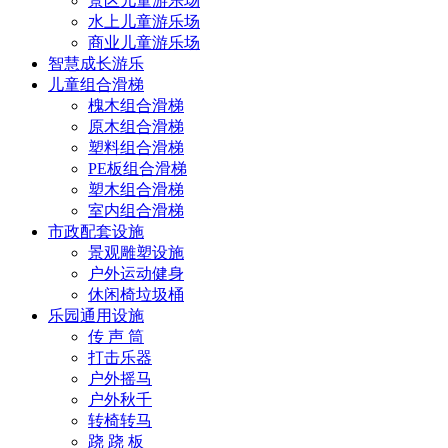
景区儿童游乐场
水上儿童游乐场
商业儿童游乐场
智慧成长游乐
儿童组合滑梯
槐木组合滑梯
原木组合滑梯
塑料组合滑梯
PE板组合滑梯
塑木组合滑梯
室内组合滑梯
市政配套设施
景观雕塑设施
户外运动健身
休闲椅垃圾桶
乐园通用设施
传 声 筒
打击乐器
户外摇马
户外秋千
转椅转马
跷 跷 板