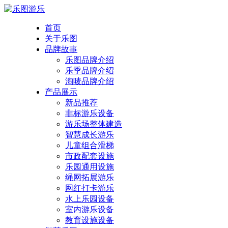
首页
关于乐图
品牌故事
乐图品牌介绍
乐季品牌介绍
淘唛品牌介绍
产品展示
新品推荐
非标游乐设备
游乐场整体建造
智慧成长游乐
儿童组合滑梯
市政配套设施
乐园通用设施
绳网拓展游乐
网红打卡游乐
水上乐园设备
室内游乐设备
教育设施设备