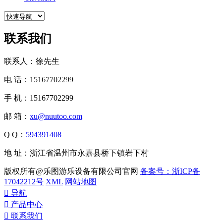
联系我们
联系人：徐先生
电 话：15167702299
手 机：15167702299
邮 箱：
xu@nuutoo.com
Q Q：
594391408
地 址：浙江省温州市永嘉县桥下镇岩下村
版权所有@乐图游乐设备有限公司官网
备案号：浙ICP备
17042212号
XML
网站地图

导航

产品中心

联系我们