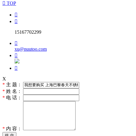

TOP


15167702299

xu@nuutoo.com


X
*
主 题：
*
姓 名：
*
电 话：
*
内 容：
提 交