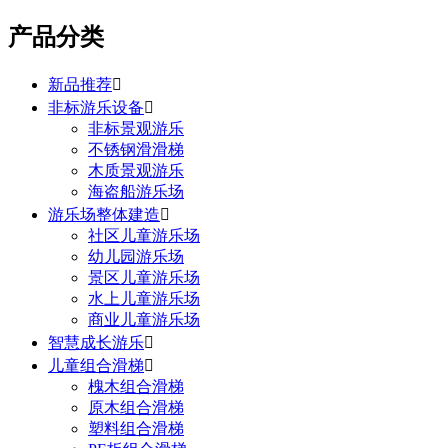
产品分类
新品推荐

非标游乐设备

非标景观游乐
不锈钢滑滑梯
木质景观游乐
海盗船游乐场
游乐场整体建造

社区儿童游乐场
幼儿园游乐场
景区儿童游乐场
水上儿童游乐场
商业儿童游乐场
智慧成长游乐

儿童组合滑梯

槐木组合滑梯
原木组合滑梯
塑料组合滑梯