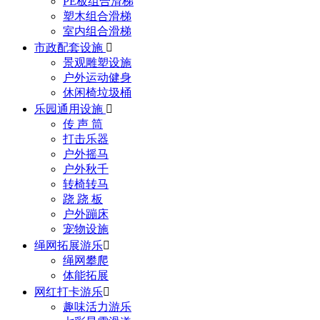
PE板组合滑梯
塑木组合滑梯
室内组合滑梯
市政配套设施

景观雕塑设施
户外运动健身
休闲椅垃圾桶
乐园通用设施

传 声 筒
打击乐器
户外摇马
户外秋千
转椅转马
跷 跷 板
户外蹦床
宠物设施
绳网拓展游乐

绳网攀爬
体能拓展
网红打卡游乐

趣味活力游乐