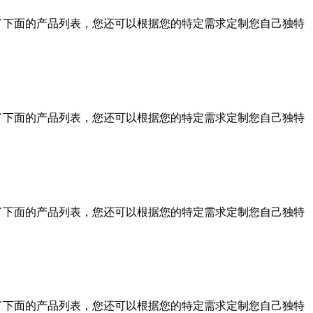
了下面的产品列表，您还可以根据您的特定需求定制您自己独特
了下面的产品列表，您还可以根据您的特定需求定制您自己独特
了下面的产品列表，您还可以根据您的特定需求定制您自己独特
了下面的产品列表，您还可以根据您的特定需求定制您自己独特