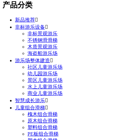
产品分类
新品推荐

非标游乐设备

非标景观游乐
不锈钢滑滑梯
木质景观游乐
海盗船游乐场
游乐场整体建造

社区儿童游乐场
幼儿园游乐场
景区儿童游乐场
水上儿童游乐场
商业儿童游乐场
智慧成长游乐

儿童组合滑梯

槐木组合滑梯
原木组合滑梯
塑料组合滑梯
PE板组合滑梯