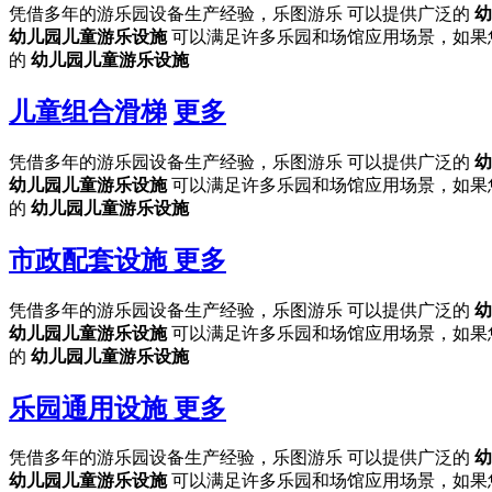
凭借多年的游乐园设备生产经验，乐图游乐 可以提供广泛的
幼
幼儿园儿童游乐设施
可以满足许多乐园和场馆应用场景，如果
的
幼儿园儿童游乐设施
儿童组合滑梯
更多
凭借多年的游乐园设备生产经验，乐图游乐 可以提供广泛的
幼
幼儿园儿童游乐设施
可以满足许多乐园和场馆应用场景，如果
的
幼儿园儿童游乐设施
市政配套设施
更多
凭借多年的游乐园设备生产经验，乐图游乐 可以提供广泛的
幼
幼儿园儿童游乐设施
可以满足许多乐园和场馆应用场景，如果
的
幼儿园儿童游乐设施
乐园通用设施
更多
凭借多年的游乐园设备生产经验，乐图游乐 可以提供广泛的
幼
幼儿园儿童游乐设施
可以满足许多乐园和场馆应用场景，如果