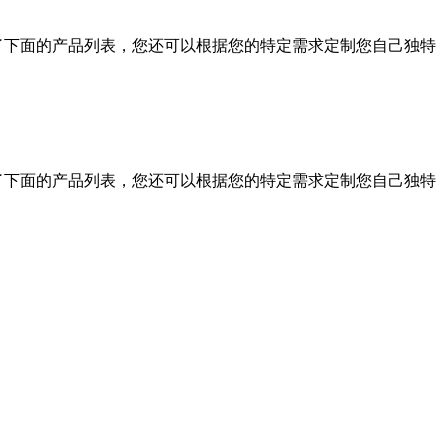
了下面的产品列表，您还可以根据您的特定需求定制您自己独特
了下面的产品列表，您还可以根据您的特定需求定制您自己独特