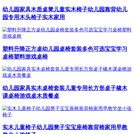
幼儿园家具木质桌凳儿童实木椅子幼儿园靠背幼儿
园专用木头椅子实木家用
塑料升降正方桌幼儿园桌椅套装多色可选宝宝学习
桌椅塑料游戏桌椅
幼儿园家具实木桌椅套装儿童专用长方形桌子橡木
课桌椅游戏桌木质餐桌
实木儿童椅子幼儿园凳子宝宝座椅靠背椅家用早教