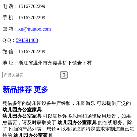
电 话：15167702299
手 机：15167702299
邮 箱：
xu@nuutoo.com
Q Q：
594391408
微 信：15167702299
地 址：浙江省温州市永嘉县桥下镇岩下村

新品推荐
更多
凭借多年的游乐园设备生产经验，乐图游乐 可以提供广泛的
幼儿园办公室家具
。
幼儿园办公室家具
可以满足许多乐园和场馆应用场景，如果
您需要，请及时获取关于
幼儿园办公室家具
的在线服务。除
了下面的产品列表，您还可以根据您的特定需求定制您自己独
特的
幼儿园办公室家具