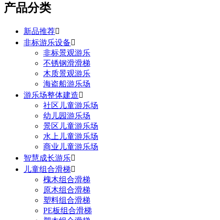
产品分类
新品推荐

非标游乐设备

非标景观游乐
不锈钢滑滑梯
木质景观游乐
海盗船游乐场
游乐场整体建造

社区儿童游乐场
幼儿园游乐场
景区儿童游乐场
水上儿童游乐场
商业儿童游乐场
智慧成长游乐

儿童组合滑梯

槐木组合滑梯
原木组合滑梯
塑料组合滑梯
PE板组合滑梯