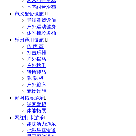
塑木组合滑梯
室内组合滑梯
市政配套设施

景观雕塑设施
户外运动健身
休闲椅垃圾桶
乐园通用设施

传 声 筒
打击乐器
户外摇马
户外秋千
转椅转马
跷 跷 板
户外蹦床
宠物设施
绳网拓展游乐

绳网攀爬
体能拓展
网红打卡游乐

趣味活力游乐
七彩旱雪滑道