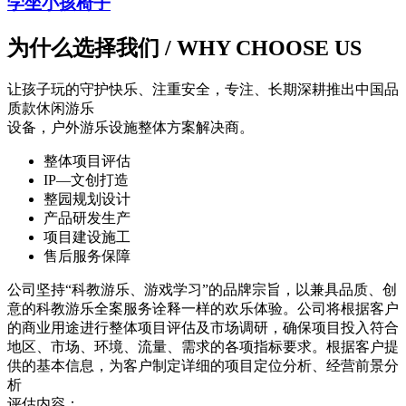
学坐小孩椅子
为什么选择我们 / WHY CHOOSE US
让孩子玩的守护快乐、注重安全，专注、长期深耕推出中国品
质款休闲游乐
设备，户外游乐设施整体方案解决商。
整体项目评估
IP—文创打造
整园规划设计
产品研发生产
项目建设施工
售后服务保障
公司坚持“科教游乐、游戏学习”的品牌宗旨，以兼具品质、创
意的科教游乐全案服务诠释一样的欢乐体验。公司将根据客户
的商业用途进行整体项目评估及市场调研，确保项目投入符合
地区、市场、环境、流量、需求的各项指标要求。根据客户提
供的基本信息，为客户制定详细的项目定位分析、经营前景分
析
评估内容：