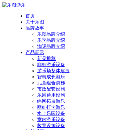
首页
关于乐图
品牌故事
乐图品牌介绍
乐季品牌介绍
淘唛品牌介绍
产品展示
新品推荐
非标游乐设备
游乐场整体建造
智慧成长游乐
儿童组合滑梯
市政配套设施
乐园通用设施
绳网拓展游乐
网红打卡游乐
水上乐园设备
室内游乐设备
教育设施设备