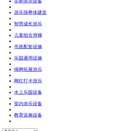
非标游乐设备
游乐场整体建造
智慧成长游乐
儿童组合滑梯
市政配套设施
乐园通用设施
绳网拓展游乐
网红打卡游乐
水上乐园设备
室内游乐设备
教育设施设备