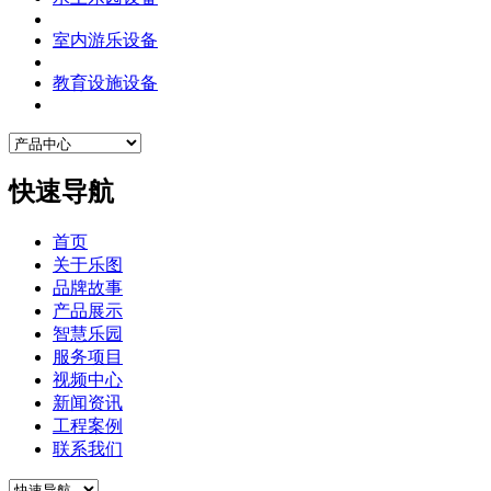
室内游乐设备
教育设施设备
快速导航
首页
关于乐图
品牌故事
产品展示
智慧乐园
服务项目
视频中心
新闻资讯
工程案例
联系我们