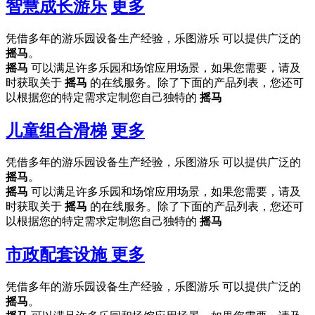
智慧成长游乐
更多
凭借多年的游乐园设备生产经验，乐图游乐 可以提供广泛的
摇马
。
摇马
可以满足许多乐园和场馆应用场景，如果您需要，请及
时获取关于
摇马
的在线服务。除了下面的产品列表，您还可
以根据您的特定需求定制您自己独特的
摇马
儿童组合滑梯
更多
凭借多年的游乐园设备生产经验，乐图游乐 可以提供广泛的
摇马
。
摇马
可以满足许多乐园和场馆应用场景，如果您需要，请及
时获取关于
摇马
的在线服务。除了下面的产品列表，您还可
以根据您的特定需求定制您自己独特的
摇马
市政配套设施
更多
凭借多年的游乐园设备生产经验，乐图游乐 可以提供广泛的
摇马
。