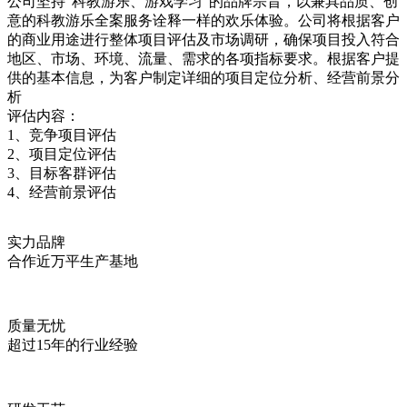
公司坚持“科教游乐、游戏学习”的品牌宗旨，以兼具品质、创
意的科教游乐全案服务诠释一样的欢乐体验。公司将根据客户
的商业用途进行整体项目评估及市场调研，确保项目投入符合
地区、市场、环境、流量、需求的各项指标要求。根据客户提
供的基本信息，为客户制定详细的项目定位分析、经营前景分
析
评估内容：
1、竞争项目评估
2、项目定位评估
3、目标客群评估
4、经营前景评估
实力品牌
合作近万平生产基地
质量无忧
超过15年的行业经验