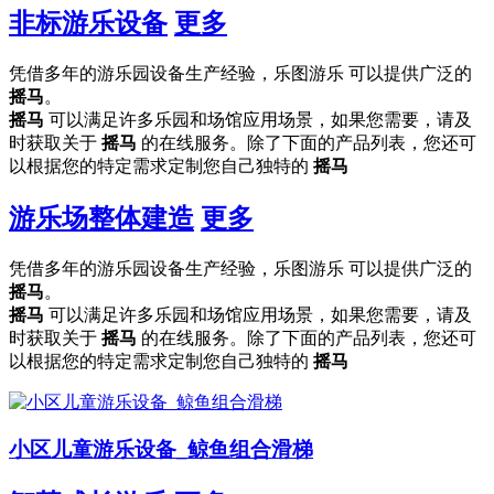
非标游乐设备
更多
凭借多年的游乐园设备生产经验，乐图游乐 可以提供广泛的
摇马
。
摇马
可以满足许多乐园和场馆应用场景，如果您需要，请及
时获取关于
摇马
的在线服务。除了下面的产品列表，您还可
以根据您的特定需求定制您自己独特的
摇马
游乐场整体建造
更多
凭借多年的游乐园设备生产经验，乐图游乐 可以提供广泛的
摇马
。
摇马
可以满足许多乐园和场馆应用场景，如果您需要，请及
时获取关于
摇马
的在线服务。除了下面的产品列表，您还可
以根据您的特定需求定制您自己独特的
摇马
小区儿童游乐设备_鲸鱼组合滑梯