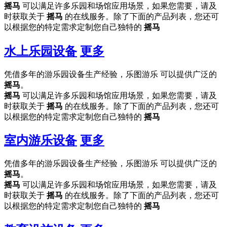
摇马
可以满足许多乐园和场馆应用场景，如果您需要，请及
时获取关于
摇马
的在线服务。除了下面的产品列表，您还可
以根据您的特定需求定制您自己独特的
摇马
水上乐园设备
更多
凭借多年的游乐园设备生产经验，乐图游乐 可以提供广泛的
摇马
。
摇马
可以满足许多乐园和场馆应用场景，如果您需要，请及
时获取关于
摇马
的在线服务。除了下面的产品列表，您还可
以根据您的特定需求定制您自己独特的
摇马
室内游乐设备
更多
凭借多年的游乐园设备生产经验，乐图游乐 可以提供广泛的
摇马
。
摇马
可以满足许多乐园和场馆应用场景，如果您需要，请及
时获取关于
摇马
的在线服务。除了下面的产品列表，您还可
以根据您的特定需求定制您自己独特的
摇马