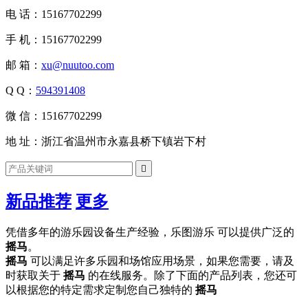
电 话：15167702299
手 机：15167702299
邮 箱：
xu@nuutoo.com
Q Q：
594391408
微 信：15167702299
地 址：浙江省温州市永嘉县桥下镇岩下村

新品推荐
更多
凭借多年的游乐园设备生产经验，乐图游乐 可以提供广泛的
摇马
。
摇马
可以满足许多乐园和场馆应用场景，如果您需要，请及
时获取关于
摇马
的在线服务。除了下面的产品列表，您还可
以根据您的特定需求定制您自己独特的
摇马