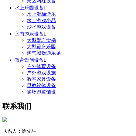
景区网红设备
水上乐园设备

水上滑梯游乐
水上游戏小品
沙水游戏设备
室内游乐设备

大型攀岩滑梯
大型蹦床乐园
淘气城堡游乐场
教育设施设备

户外体育设备
户外游戏设施
教室家具设备
早教软体设备
操场跑道铺设
联系我们
联系人：徐先生