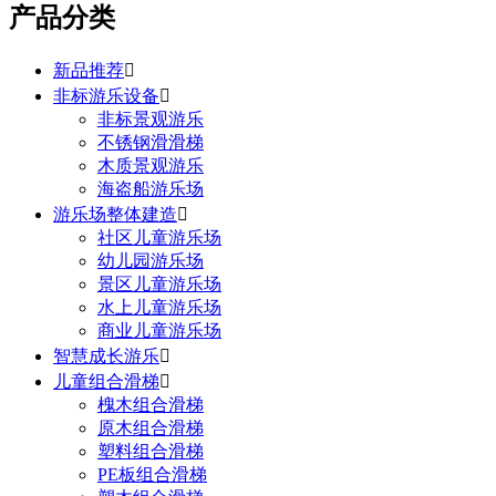
产品分类
新品推荐

非标游乐设备

非标景观游乐
不锈钢滑滑梯
木质景观游乐
海盗船游乐场
游乐场整体建造

社区儿童游乐场
幼儿园游乐场
景区儿童游乐场
水上儿童游乐场
商业儿童游乐场
智慧成长游乐

儿童组合滑梯

槐木组合滑梯
原木组合滑梯
塑料组合滑梯
PE板组合滑梯