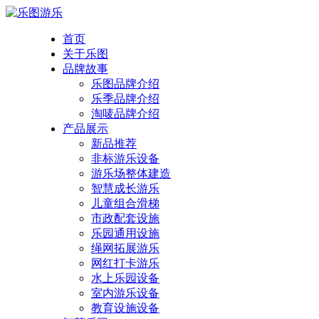
首页
关于乐图
品牌故事
乐图品牌介绍
乐季品牌介绍
淘唛品牌介绍
产品展示
新品推荐
非标游乐设备
游乐场整体建造
智慧成长游乐
儿童组合滑梯
市政配套设施
乐园通用设施
绳网拓展游乐
网红打卡游乐
水上乐园设备
室内游乐设备
教育设施设备