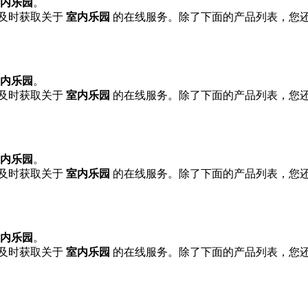
内乐园
。
及时获取关于
室内乐园
的在线服务。除了下面的产品列表，您
内乐园
。
及时获取关于
室内乐园
的在线服务。除了下面的产品列表，您
内乐园
。
及时获取关于
室内乐园
的在线服务。除了下面的产品列表，您
内乐园
。
及时获取关于
室内乐园
的在线服务。除了下面的产品列表，您