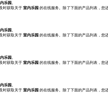
内乐园
。
及时获取关于
室内乐园
的在线服务。除了下面的产品列表，您
内乐园
。
及时获取关于
室内乐园
的在线服务。除了下面的产品列表，您
内乐园
。
及时获取关于
室内乐园
的在线服务。除了下面的产品列表，您
内乐园
。
及时获取关于
室内乐园
的在线服务。除了下面的产品列表，您