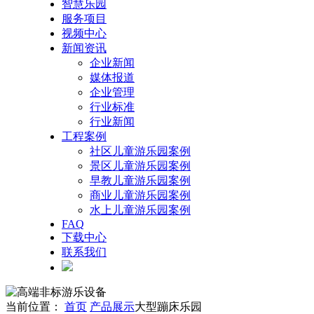
智慧乐园
服务项目
视频中心
新闻资讯
企业新闻
媒体报道
企业管理
行业标准
行业新闻
工程案例
社区儿童游乐园案例
景区儿童游乐园案例
早教儿童游乐园案例
商业儿童游乐园案例
水上儿童游乐园案例
FAQ
下载中心
联系我们
当前位置：
首页
产品展示
大型蹦床乐园