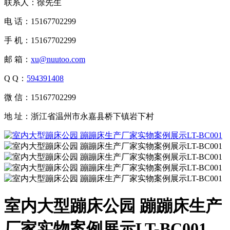
联系人：徐先生
电 话：15167702299
手 机：15167702299
邮 箱：
xu@nuutoo.com
Q Q：
594391408
微 信：15167702299
地 址：浙江省温州市永嘉县桥下镇岩下村
室内大型蹦床公园 蹦蹦床生产
厂家实物案例展示LT-BC001