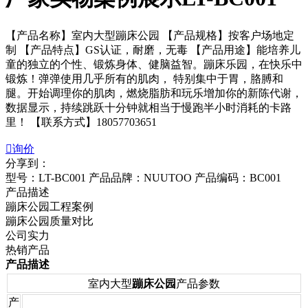
【产品名称】室内大型蹦床公园 【产品规格】按客户场地定
制 【产品特点】GS认证，耐磨，无毒 【产品用途】能培养儿
童的独立的个性、锻炼身体、健脑益智。蹦床乐园，在快乐中
锻炼！弹弹使用几乎所有的肌肉， 特别集中于胃，胳膊和
腿。开始调理你的肌肉，燃烧脂肪和玩乐增加你的新陈代谢，
数据显示，持续跳跃十分钟就相当于慢跑半小时消耗的卡路
里！ 【联系方式】18057703651

询价
分享到：
型号：LT-BC001
产品品牌：NUUTOO
产品编码：BC001
产品描述
蹦床公园工程案例
蹦床公园质量对比
公司实力
热销产品
产品描述
室内大型
蹦床公园
产品参数
产