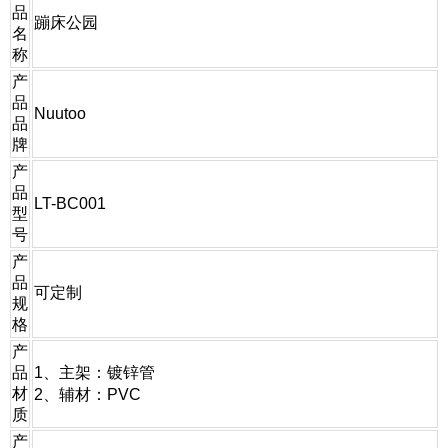
品
蹦床公园
名
称
产
品
Nuutoo
品
牌
产
品
LT-BC001
型
号
产
品
可定制
规
格
产
品
1、主架：镀锌管
材
2、辅材：PVC
质
产