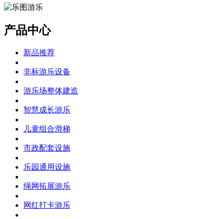
产品中心
新品推荐
非标游乐设备
游乐场整体建造
智慧成长游乐
儿童组合滑梯
市政配套设施
乐园通用设施
绳网拓展游乐
网红打卡游乐