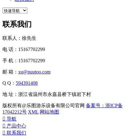
联系我们
联系人：徐先生
电 话：15167702299
手 机：15167702299
邮 箱：
xu@nuutoo.com
Q Q：
594391408
地 址：浙江省温州市永嘉县桥下镇岩下村
版权所有@乐图游乐设备有限公司官网
备案号：浙ICP备
17042212号
XML
网站地图

导航

产品中心

联系我们