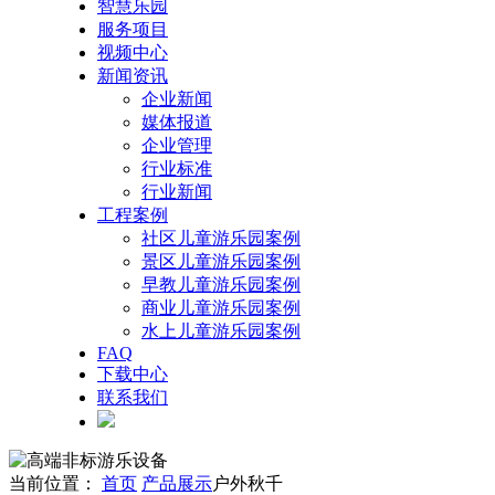
智慧乐园
服务项目
视频中心
新闻资讯
企业新闻
媒体报道
企业管理
行业标准
行业新闻
工程案例
社区儿童游乐园案例
景区儿童游乐园案例
早教儿童游乐园案例
商业儿童游乐园案例
水上儿童游乐园案例
FAQ
下载中心
联系我们
当前位置：
首页
产品展示
户外秋千