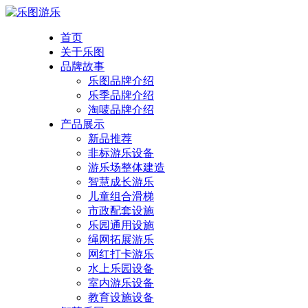
首页
关于乐图
品牌故事
乐图品牌介绍
乐季品牌介绍
淘唛品牌介绍
产品展示
新品推荐
非标游乐设备
游乐场整体建造
智慧成长游乐
儿童组合滑梯
市政配套设施
乐园通用设施
绳网拓展游乐
网红打卡游乐
水上乐园设备
室内游乐设备
教育设施设备