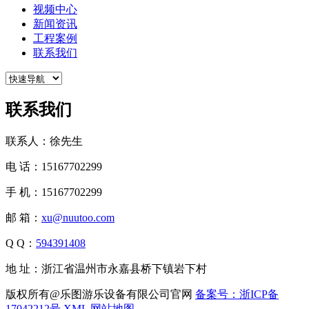
视频中心
新闻资讯
工程案例
联系我们
联系我们
联系人：徐先生
电 话：15167702299
手 机：15167702299
邮 箱：
xu@nuutoo.com
Q Q：
594391408
地 址：浙江省温州市永嘉县桥下镇岩下村
版权所有@乐图游乐设备有限公司官网
备案号：浙ICP备
17042212号
XML
网站地图