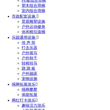
PE板组合滑梯
塑木组合滑梯
室内组合滑梯
市政配套设施

景观雕塑设施
户外运动健身
休闲椅垃圾桶
乐园通用设施

传 声 筒
打击乐器
户外摇马
户外秋千
转椅转马
跷 跷 板
户外蹦床
宠物设施
绳网拓展游乐

绳网攀爬
体能拓展
网红打卡游乐

趣味活力游乐