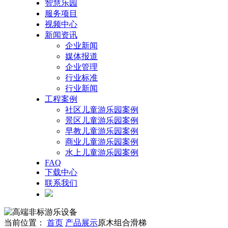
智慧乐园
服务项目
视频中心
新闻资讯
企业新闻
媒体报道
企业管理
行业标准
行业新闻
工程案例
社区儿童游乐园案例
景区儿童游乐园案例
早教儿童游乐园案例
商业儿童游乐园案例
水上儿童游乐园案例
FAQ
下载中心
联系我们
当前位置：
首页
产品展示
原木组合滑梯