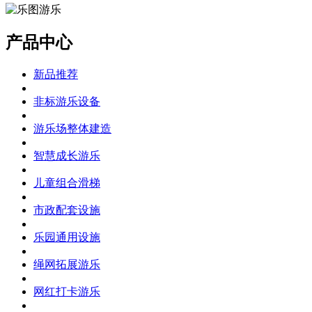
产品中心
新品推荐
非标游乐设备
游乐场整体建造
智慧成长游乐
儿童组合滑梯
市政配套设施
乐园通用设施
绳网拓展游乐
网红打卡游乐