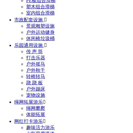
PE板组合滑梯
塑木组合滑梯
室内组合滑梯
市政配套设施

景观雕塑设施
户外运动健身
休闲椅垃圾桶
乐园通用设施

传 声 筒
打击乐器
户外摇马
户外秋千
转椅转马
跷 跷 板
户外蹦床
宠物设施
绳网拓展游乐

绳网攀爬
体能拓展
网红打卡游乐

趣味活力游乐