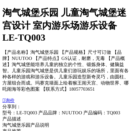
淘气城堡乐园 儿童淘气城堡迷
宫设计 室内游乐场游乐设备
LE-TQ003
【产品名称】淘气城堡乐园 【产品规格】尺寸可订做 【品
牌】NUUTOO 【产品特点】GS认证，耐磨，无毒 【产品概
述】淘气城堡能培养儿童的独立的个性、锻炼身体、健脑益
智。儿童乐园淘气城堡是供儿童们游玩娱乐的场所，里面有各
种各样的游戏和游乐设备。儿童乐园造型新奇灵巧，由圆柱、
方屋组合而成。玛赛克墙面上绘着猴王闹天宫、动物世界、哪
吒闹海等彩色图案 【联系方式】18057703651

询价
分享到：
型号：LE-TQ003
产品品牌：NUUTOO
产品编码：TQ003
产品描述
淘气城堡乐园产品说明