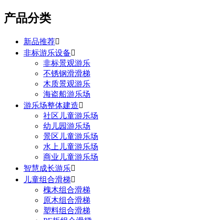
产品分类
新品推荐

非标游乐设备

非标景观游乐
不锈钢滑滑梯
木质景观游乐
海盗船游乐场
游乐场整体建造

社区儿童游乐场
幼儿园游乐场
景区儿童游乐场
水上儿童游乐场
商业儿童游乐场
智慧成长游乐

儿童组合滑梯

槐木组合滑梯
原木组合滑梯
塑料组合滑梯