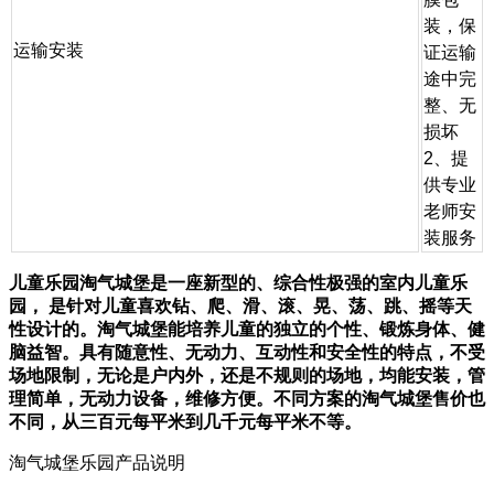
装，保
运输安装
证运输
途中完
整、无
损坏
2、提
供专业
老师安
装服务
儿童乐园淘气城堡
是一座新型的、综合性极强的室内儿童乐
园，
是针对儿童喜欢钻、爬、滑、滚、晃、荡、跳、摇等天
性设计的。
淘气城堡能培养儿童的独立的个性、锻炼身体、健
脑益智。具有随意性、无动力、互动性和安全性的特点，不受
场地限制，无论是户内外，还是不规则的场地，均能安装，管
理简单，无动力设备，维修方便。不同方案的淘气城堡售价也
不同，从三百元每平米到几千元每平米不等。
淘气城堡乐园产品说明