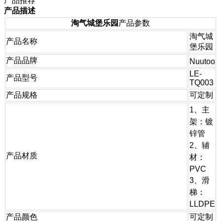
产品推荐
产品描述
淘气城堡乐园
产品参数
淘气城
产品名称
堡乐园
产品品牌
Nuutoo
LE-
产品型号
TQ003
产品规格
可定制
1、主
架：镀
锌管
2、辅
产品材质
材：
PVC
3、滑
梯：
LLDPE
产品颜色
可定制