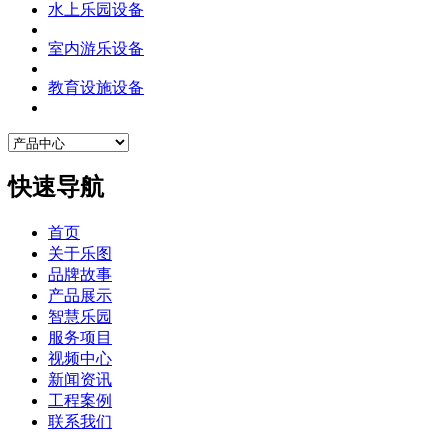
水上乐园设备
室内游乐设备
教育设施设备
快速导航
首页
关于乐图
品牌故事
产品展示
智慧乐园
服务项目
视频中心
新闻资讯
工程案例
联系我们