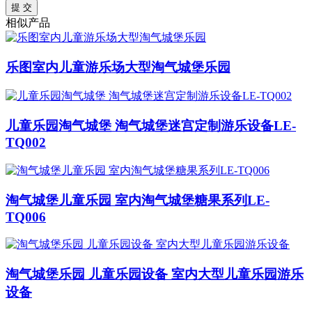
提 交
相似产品
乐图室内儿童游乐场大型淘气城堡乐园
儿童乐园淘气城堡 淘气城堡迷宫定制游乐设备LE-
TQ002
淘气城堡儿童乐园 室内淘气城堡糖果系列LE-
TQ006
淘气城堡乐园 儿童乐园设备 室内大型儿童乐园游乐
设备